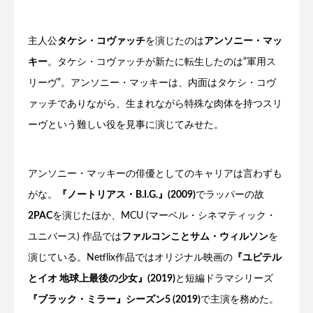
主人公
タケシ・コヴァッチ
を演じたのは
アンソニー・マッ
キー
。タケシ・コヴァッチが新たに転生したのは“軍用ス
リーヴ”。アンソニー・マッキーは、内面はタケシ・コヴ
ァッチでありながら、生まれながら特殊な肉体を持つスリ
ーヴという難しい役を見事に演じてみせた。
アンソニー・マッキーの俳優としてのキャリアは言わずも
がな。
『ノートリアス・B.I.G.』(2009)
でラッパーの故
2PAC
を演じたほか、MCU (マーベル・シネマティック・
ユニバース) 作品では
ファルコンことサム・ウィルソン
を
演じている。Netflix作品ではオリジナル映画の
『ユピテル
とイオ 地球上最後の少女』(2019)
と短編ドラマシリーズ
『ブラック・ミラー』シーズン5 (2019)
で主演を務めた。