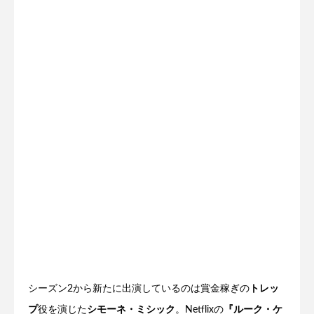
シーズン2から新たに出演しているのは賞金稼ぎの
トレッ
プ
役を演じた
シモーネ・ミシック
。Netflixの
『ルーク・ケ