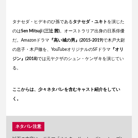
タナセダ・ヒデキのひ孫である
タナセダ・ユキト
を演じた
のは
Sen Mitsuji (三辻 茜)
。オーストラリア出身の日系俳優
だ。Amazonドラマ
『高い城の男』(2015-2019)
で木戸大尉
の息子・木戸徹を、YouTubeオリジナルのSFドラマ
『オリ
ジン』(2018)
では元ヤクザのシュン・ケンザキを演じてい
る。
ここからは、少々ネタバレを含むキャスト紹介をしてい
く。
ネタバレ注意