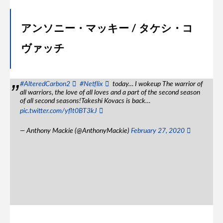
アンソニー・マッキー / タケシ・コ
ヴァッチ
#AlteredCarbon2
#Netflix
today… I wokeup The warrior of
all warriors, the love of all loves and a part of the second season
of all second seasons!Takeshi Kovacs is back…
pic.twitter.com/yflt0BT3kJ
— Anthony Mackie (@AnthonyMackie)
February 27, 2020