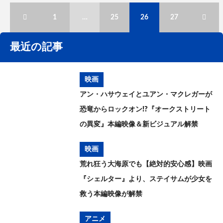
1
…
25
26
27
最近の記事
映画
アン・ハサウェイとユアン・マクレガーが
恐竜からロックオン!?『オークストリート
の異変』本編映像＆新ビジュアル解禁
映画
荒れ狂う大海原でも【絶対的安心感】映画
『シェルター』より、ステイサムが少女を
救う本編映像が解禁
アニメ