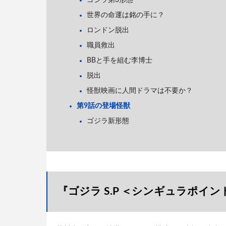
ゴジラ第3形態
世界の命運は銘の手に？
ロンドン脱出
職員救出
BBと手を組む李博士
脱出
怪獣映画に人間ドラマは不要か？
第9話の登場怪獣
ゴジラ新形態
『ゴジラ S.P ＜シンギュラポイ