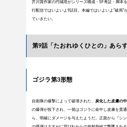
芥川賞作家の円城塔がシリーズ構成・SF考証・脚本
行配信ではいよいよ9話目。本編ではいよいよ”破局”
ていきたい。
第9話「たおれゆくひとの」あら
ゴジラ第3形態
自衛隊の爆撃によって破壊された、
炭化した皮膚の中
の爆弾が投下され、一発はゴジラに命中し皮膚を貫通
ら、明確にダメージを与えたようだ。正面から『シン
の爆弾はさすがに背びれからの放射熱線で撃墜される