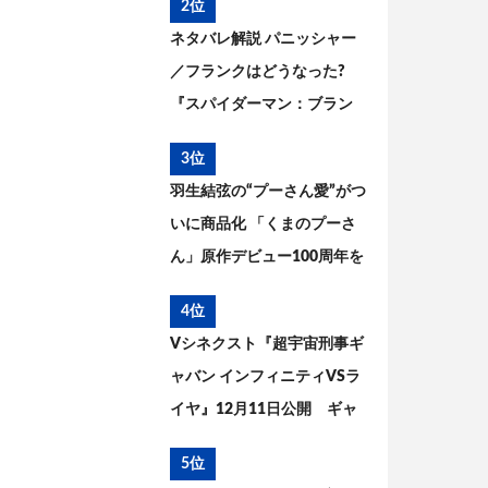
2位
ネタバレ解説 パニッシャー
／フランクはどうなった?
『スパイダーマン：ブラン
ド・ニュー・デイ』とこれ
3位
までを考察
羽生結弦の“プーさん愛”がつ
いに商品化 「くまのプーさ
ん」原作デビュー100周年を
記念した特別コラボが実現
4位
Vシネクスト『超宇宙刑事ギ
ャバン インフィニティVSラ
イヤ』12月11日公開 ギャ
バン・エタニティの姿が解
5位
禁