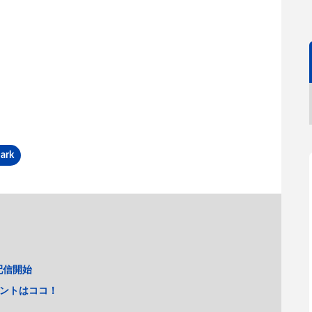
ark
配信開始
イントはココ！