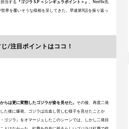
を担当する
『ゴジラ S.P ＜シンギュラポイント＞』
。Netflix先
が世界を覆いそうな様相を呈してきた。早速第9話を振り返っ
すじ/注目ポイントはココ！
からは更に変態したゴジラが姿を見せた。
その後、再度二発
した後に爆発。ゴジラは出血し苦しむ様子を見せたことか
・ゴジラ』をオマージュしたこのシーンでは、しかし二発目
ことはなかった。紅塵を自在に操るらしいゴジラは紅塵で作