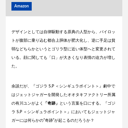
Amazon
デザインとしては自律駆動する原典の人型から、パイロッ
トが腹部に乗り込む都合上胴体が肥大化し、逆に手足は貧
弱などちらかというとゴリラ型に近い体型へと変更されて
いる。顔に関しても「口」が大きくなり表情の迫力が増し
た。
余談だが、『ゴジラ S.P ＜シンギュラポイント＞』劇中で
はジェットジャガーを開発したオオタキファクトリー所属
の有川ユンがよく
「奇跡」
という言葉を口にする。『ゴジ
ラ S.P ＜シンギュラポイント＞』においてもジェットジャ
ガーには何らかの”奇跡”が起こるのだろうか？