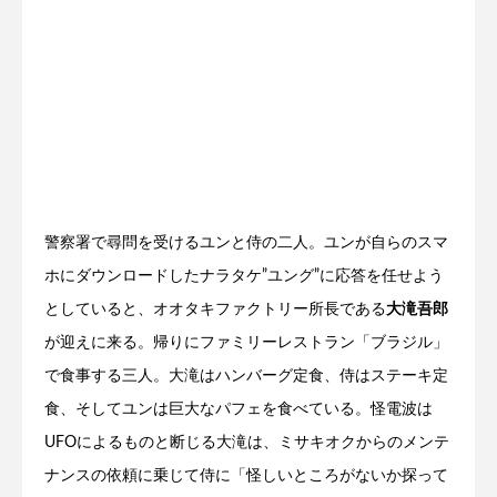
警察署で尋問を受けるユンと侍の二人。ユンが自らのスマ
ホにダウンロードしたナラタケ”ユング”に応答を任せよう
としていると、オオタキファクトリー所長である
大滝吾郎
が迎えに来る。帰りにファミリーレストラン「ブラジル」
で食事する三人。大滝はハンバーグ定食、侍はステーキ定
食、そしてユンは巨大なパフェを食べている。怪電波は
UFOによるものと断じる大滝は、ミサキオクからのメンテ
ナンスの依頼に乗じて侍に「怪しいところがないか探って