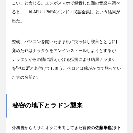
こい」と命じる。ユンがスマホで録音した謎の音楽を調べ
ると、「ALAPU UPARA(インド・民謡全集)」という結果が
出た。
翌朝、パソコンを開いたまま机に突っ伏し寝言とともに目
覚めた銘はナラタケをアンインストールしようとするが、
ナラタケからの情に訴えかける抵抗により結局ナラタケ
を
”ペロ2”
と名付けてしまう。ペロとは銘がかつて飼ってい
た犬の名前だ。
秘密の地下とラドン襲来
外務省からミサキオクに出向してきた官僚の
佐藤隼也(サト