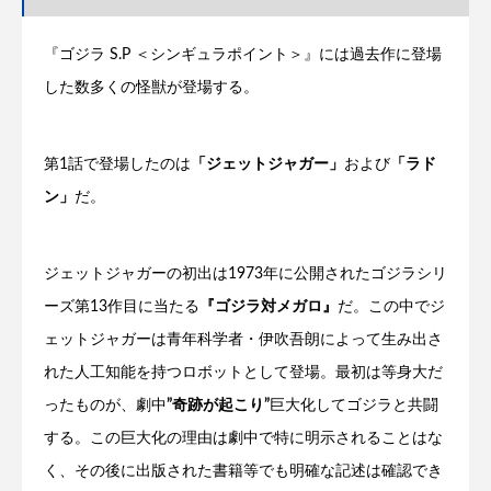
『ゴジラ S.P ＜シンギュラポイント＞』には過去作に登場
した数多くの怪獣が登場する。
第1話で登場したのは
「ジェットジャガー」
および
「ラド
ン」
だ。
ジェットジャガーの初出は1973年に公開されたゴジラシリ
ーズ第13作目に当たる
『ゴジラ対メガロ』
だ。この中でジ
ェットジャガーは青年科学者・伊吹吾朗によって生み出さ
れた人工知能を持つロボットとして登場。最初は等身大だ
ったものが、劇中
”奇跡が起こり”
巨大化してゴジラと共闘
する。この巨大化の理由は劇中で特に明示されることはな
く、その後に出版された書籍等でも明確な記述は確認でき