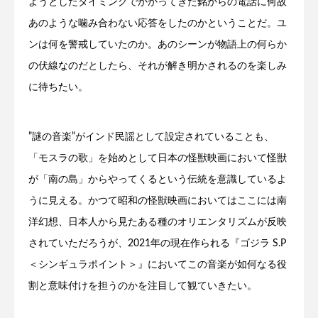
ようとしたタイミングでかかってきた銘からの電話に何故
あのような噛み合わない応答をしたのかということだ。ユ
ンは何を警戒していたのか。あのシーンが物語上の何らか
の伏線なのだとしたら、それが解き明かされるのを楽しみ
に待ちたい。
”謎の音楽”がインド民謡として設定されていることも、
「モスラの歌」を始めとして日本の怪獣映画において怪獣
が「南の島」からやってくるという伝統を意識しているよ
うに見える。かつて昭和の怪獣映画においてはここには南
洋幻想、日本人から見たある種のオリエンタリズムが反映
されていただろうが、2021年の現在作られる『ゴジラ S.P
＜シンギュラポイント＞』においてこの音楽が如何なる役
割と意味付けを担うのかを注目して観ていきたい。