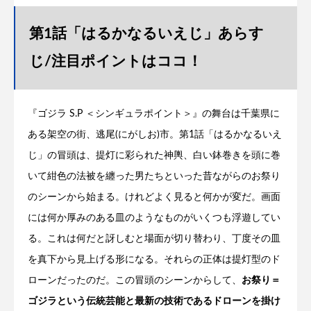
第1話「はるかなるいえじ」あらす
じ/注目ポイントはココ！
『ゴジラ S.P ＜シンギュラポイント＞』の舞台は千葉県に
ある架空の街、逃尾(にがしお)市。第1話「はるかなるいえ
じ」の冒頭は、提灯に彩られた神輿、白い鉢巻きを頭に巻
いて紺色の法被を纏った男たちといった昔ながらのお祭り
のシーンから始まる。けれどよく見ると何かが変だ。画面
には何か厚みのある皿のようなものがいくつも浮遊してい
る。これは何だと訝しむと場面が切り替わり、丁度その皿
を真下から見上げる形になる。それらの正体は提灯型のド
ローンだったのだ。この冒頭のシーンからして、
お祭り＝
ゴジラという伝統芸能と最新の技術であるドローンを掛け