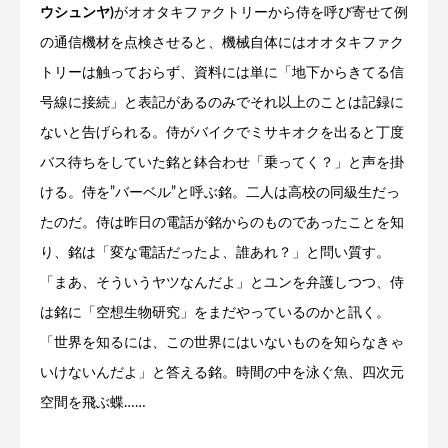
ウシュンヤ)
がオオタキファクトリーから侍を呼び寄せて例
の通信機材を点検させると、機械自体にはオオタキファク
トリーは触っておらず、資料には単に「地下からきてる信
号線に接続」と表記があるのみでそれ以上のことは記録に
ないと告げられる。侍がバイクでミサキオクを出ると丁度
バス待ちをしていた銘と鉢合わせ「乗ってく？」と声を掛
ける。侍を”バーベル”と呼ぶ銘。二人は高校の同級生だっ
たのだ。侍は昨日の電話が銘からのものであったことを知
り、銘は「変な電話だったよ、誰あれ？」と問い質す。
「まあ、そういうヤツなんだよ」とユンを弁護しつつ、侍
は銘に「空想生物研究」をまだやっているのかと訊く。
「世界を知るには、この世界にはいないものを知らなきゃ
いけないんだよ」と答える銘。時間の中を泳ぐ魚、四次元
空間を飛ぶ蝶……