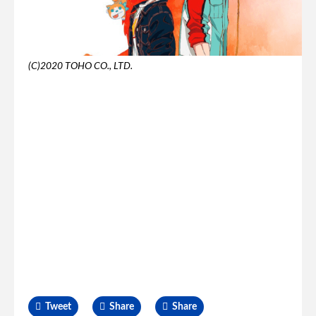
(C)2020 TOHO CO., LTD.
Tweet
Share
Share