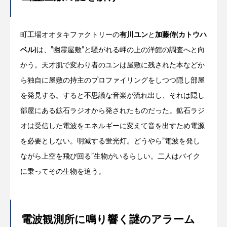
町工場オオタキファクトリーの
有川ユン
と
加藤侍(カトウハ
ベル)
は、”幽霊屋敷”と騒がれる岬の上の洋館の調査へと向
かう。天才肌で変わり者のユンは屋敷に残された本などか
ら独自に屋敷の持主のプロファイリングをしつつ隠し部屋
を発見する。すると不思議な音楽が流れ出し、それは隠し
部屋にある鉱石ラジオから発されたものだった。鉱石ラジ
オは受信した電波をエネルギーに変えて音を出すため電源
を必要としない。明滅する蛍光灯。どうやら”電波を発し
ながら上空を飛び回る”生物がいるらしい。二人はバイク
に乗ってその生物を追う。
電波観測所に鳴り響く謎のアラーム