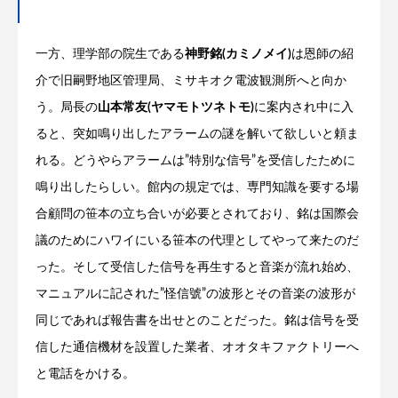
一方、理学部の院生である
神野銘(カミノメイ)
は恩師の紹
介で旧嗣野地区管理局、ミサキオク電波観測所へと向か
う。局長の
山本常友(ヤマモトツネトモ)
に案内され中に入
ると、突如鳴り出したアラームの謎を解いて欲しいと頼ま
れる。どうやらアラームは”特別な信号”を受信したために
鳴り出したらしい。館内の規定では、専門知識を要する場
合顧問の笹本の立ち合いが必要とされており、銘は国際会
議のためにハワイにいる笹本の代理としてやって来たのだ
った。そして受信した信号を再生すると音楽が流れ始め、
マニュアルに記された”怪信號”の波形とその音楽の波形が
同じであれば報告書を出せとのことだった。銘は信号を受
信した通信機材を設置した業者、オオタキファクトリーへ
と電話をかける。