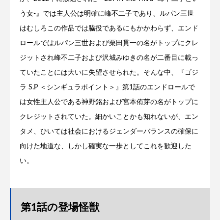
う女-』では主人公は明確に峰不二子であり、ルパン三世
はむしろこの作品では脇役であるにもかかわらず、エンド
ロールではルパン三世および栗田貫一の名がトップにクレ
ジットされ峰不二子および沢城みゆきの名が二番目に載っ
ていたことには大いに失望させられた。そんな中、『ゴジ
ラ S.P ＜シンギュラポイント＞』第1話のエンドロールで
は女性主人公である神野銘および宮本侑芽の名がトップに
クレジットされていた。細かいことかも知れないが、エン
タメ、ひいては社会におけるジェンダーバランスの確保に
向けた地道な、しかし確実な一歩としてこれを歓迎した
い。
第1話の登場怪獣