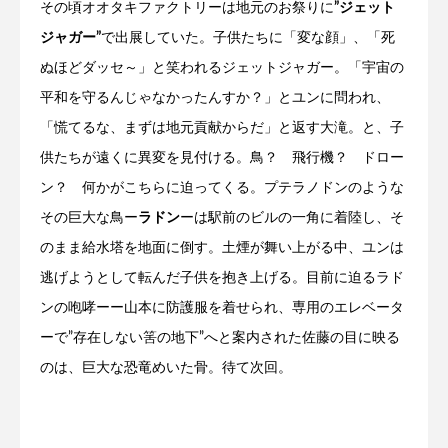
その頃オオタキファクトリーは地元のお祭りに
”ジェット
ジャガー”
で出展していた。子供たちに「変な顔」、「死
ぬほどダッセ～」と笑われるジェットジャガー。「宇宙の
平和を守るんじゃなかったんすか？」とユンに問われ、
「慌てるな、まずは地元貢献からだ」と返す大滝。と、子
供たちが遠くに異変を見付ける。鳥？ 飛行機？ ドロー
ン？ 何かがこちらに迫ってくる。プテラノドンのような
その巨大な鳥ー
ラドン
ーは駅前のビルの一角に着陸し、そ
のまま給水塔を地面に倒す。土煙が舞い上がる中、ユンは
逃げようとして転んだ子供を抱き上げる。目前に迫るラド
ンの咆哮ーー山本に防護服を着せられ、専用のエレベータ
ーで”存在しない筈の地下”へと案内された佐藤の目に映る
のは、巨大な恐竜めいた骨。待て次回。