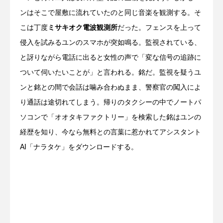
ンはそこで屋敷に流れていたのと同じ音楽を観測する。そ
こは丁度
ミサキオク電波観測所
だった。フェンスを上って
侵入を試みるユンのスマホが突如鳴る。監視されている、
と訝りながら電話に出ると女性の声で「変な信号の追跡に
ついて伺いたいことが」と言われる。銘だ。監視を疑うユ
ンと銘との間で会話は噛み合わぬまま、警察官の闖入によ
り通話は途切れてしまう。帰りのタクシーの中でノートパ
ソコンで「オオタキファクトリー」を検索した銘はユンの
経歴を知り、今なら無料との言葉に惹かれてアシスタント
AI「ナラタケ」をダウンロードする。