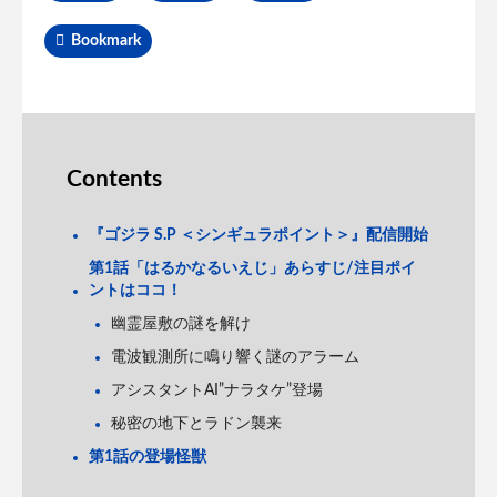
Bookmark
Contents
『ゴジラ S.P ＜シンギュラポイント＞』配信開始
第1話「はるかなるいえじ」あらすじ/注目ポイ
ントはココ！
幽霊屋敷の謎を解け
電波観測所に鳴り響く謎のアラーム
アシスタントAI”ナラタケ”登場
秘密の地下とラドン襲来
第1話の登場怪獣