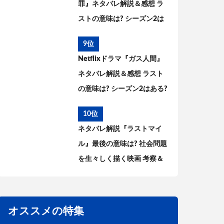
罪』ネタバレ解説＆感想 ラ
ストの意味は? シーズン2は
ある? 原作との違いを考察
9位
Netflixドラマ『ガス人間』
ネタバレ解説＆感想 ラスト
の意味は? シーズン2はある?
原作との違いと共通点を考
10位
察
ネタバレ解説『ラストマイ
ル』最後の意味は? 社会問題
を生々しく描く映画 考察＆
感想
オススメの特集