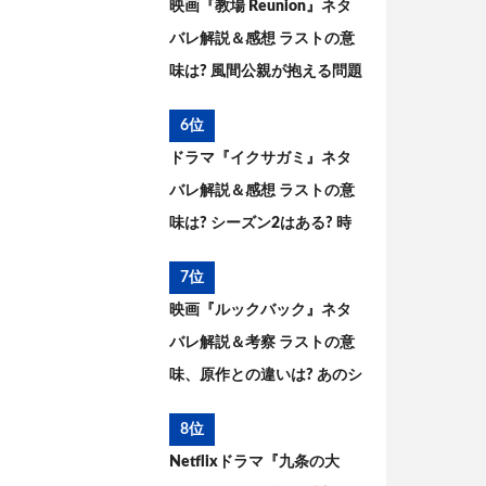
映画『教場 Reunion』ネタ
バレ解説＆感想 ラストの意
味は? 風間公親が抱える問題
とブッポウソウの意味を考
6位
察
ドラマ『イクサガミ』ネタ
バレ解説＆感想 ラストの意
味は? シーズン2はある? 時
代背景、史実との違いを考
7位
察
映画『ルックバック』ネタ
バレ解説＆考察 ラストの意
味、原作との違いは? あのシ
ーンはどうなった?
8位
Netflixドラマ『九条の大