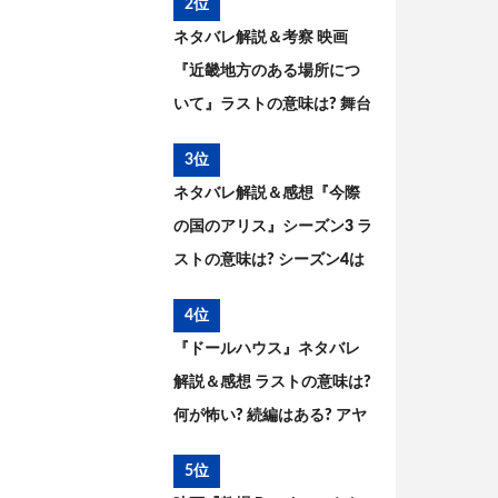
2位
ネタバレ解説＆考察 映画
『近畿地方のある場所につ
いて』ラストの意味は? 舞台
の場所、怪異の正体とは
3位
ネタバレ解説＆感想『今際
の国のアリス』シーズン3 ラ
ストの意味は? シーズン4は
ある? その後と続編を考察
4位
『ドールハウス』ネタバレ
解説＆感想 ラストの意味は?
何が怖い? 続編はある? アヤ
の過去と今後を考察
5位