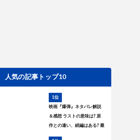
人気の記事トップ10
1位
映画『爆弾』ネタバレ解説
＆感想 ラストの意味は? 原
作との違い、続編はある? 最
後の爆弾について考察