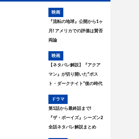
映画
『流転の地球』公開から1ヶ
月! アメリカでの評価は賛否
両論
映画
【ネタバレ解説】『アクア
マン』が切り開いた“ポス
ト・ダークナイト”後の時代
——DC映画はどう変わるの
ドラマ
か
第1話から最終話まで!
『ザ・ボーイズ』シーズン2
全話ネタバレ解説まとめ