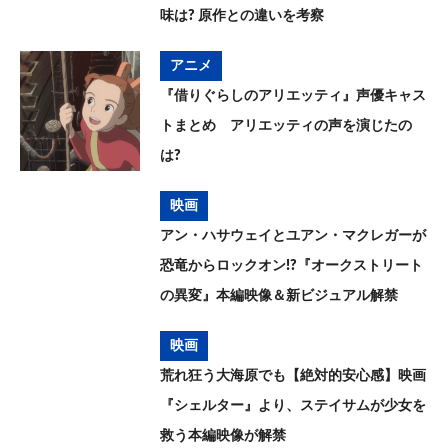
味は? 原作との違いを考察
アニメ
『借りぐらしのアリエッティ』声優キャス
トまとめ アリエッティの声を演じたの
は?
映画
アン・ハサウェイとユアン・マクレガーが
恐竜からロックオン!?『オークストリート
の異変』本編映像＆新ビジュアル解禁
映画
荒れ狂う大海原でも【絶対的安心感】映画
『シェルター』より、ステイサムが少女を
救う本編映像が解禁