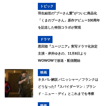
トピック
羽生結弦の“プーさん愛”がついに商品化
「くまのプーさん」原作デビュー100周年
を記念した特別コラボが実現
ドラマ
恩田陸『ユージニア』実写ドラマ化決定
主演・岸井ゆきの、11月8日より
WOWOWで放送・配信開始
映画
ネタバレ解説 パニッシャー／フランクは
どうなった?『スパイダーマン：ブラン
ド・ニュー・デイ』とこれまでを考察
映画