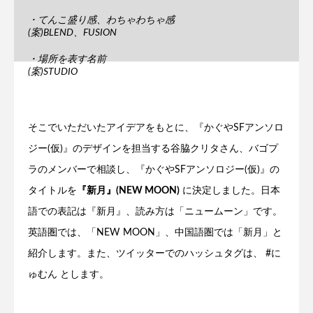
・てんこ盛り感、わちゃわちゃ感
(案)BLEND、FUSION
・場所を表す名前
(案)STUDIO
どんなのがいいか、みなさんの意見聞かせてください！
— 井上彼方 (@Kanata_Inoue)
February 13, 2022
そこでいただいたアイデアをもとに、『かぐやSFアンソロ
ジー(仮)』のデザインを担当する谷脇クリタさん、バゴプ
ラのメンバーで相談し、『かぐやSFアンソロジー(仮)』の
タイトルを
『新月』(NEW MOON)
に決定しました。日本
語での表記は『新月』、読み方は「ニュームーン」です。
英語圏では、「NEW MOON」、中国語圏では「新月」と
紹介します。また、ツイッターでのハッシュタグは、 #に
ゅむん とします。