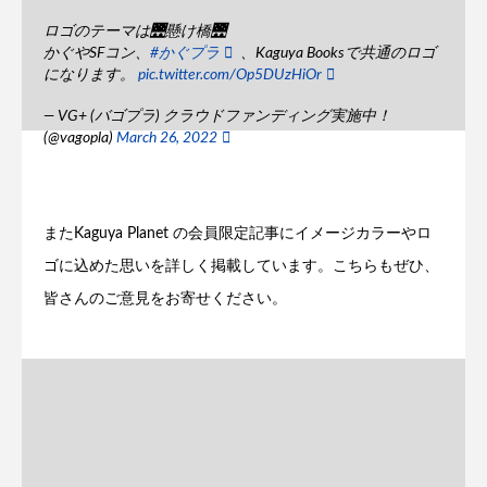
ロゴのテーマは🌉懸け橋🌉
かぐやSFコン、
#かぐプラ
、Kaguya Booksで共通のロゴ
になります。
pic.twitter.com/Op5DUzHiOr
— VG+ (バゴプラ) クラウドファンディング実施中！
(@vagopla)
March 26, 2022
またKaguya Planet の会員限定記事にイメージカラーやロ
ゴに込めた思いを詳しく掲載しています。こちらもぜひ、
皆さんのご意見をお寄せください。