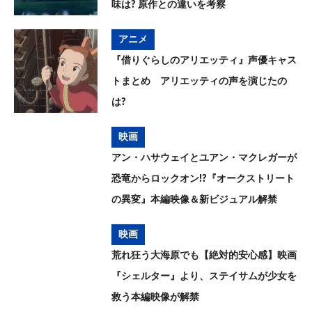
味は? 原作との違いを考察
アニメ
『借りぐらしのアリエッティ』声優キャス
トまとめ アリエッティの声を演じたの
は?
映画
アン・ハサウェイとユアン・マクレガーが
恐竜からロックオン!?『オークストリート
の異変』本編映像＆新ビジュアル解禁
映画
荒れ狂う大海原でも【絶対的安心感】映画
『シェルター』より、ステイサムが少女を
救う本編映像が解禁