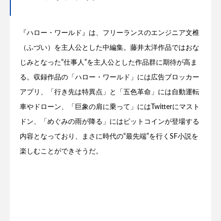
『ハロー・ワールド』は、フリーランスのエンジニア文椎
（ふづい）を主人公とした中編集。藤井太洋作品ではおな
じみとなった“仕事人”を主人公とした作品群に期待が高ま
る。収録作品の「ハロー・ワールド」には広告ブロッカー
アプリ、「行き先は特異点」と「五色革命」には自動運転
車やドローン、「巨象の肩に乗って」にはTwitterにマスト
ドン、「めぐみの雨が降る」にはビットコインが登場する
内容となっており、まさに時代の“最先端”を行くSF小説を
楽しむことができそうだ。