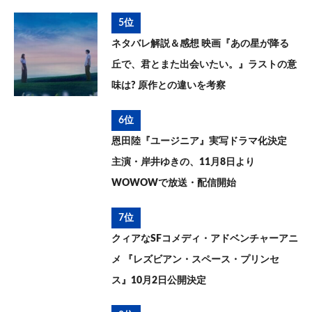
5位
ネタバレ解説＆感想 映画『あの星が降る
丘で、君とまた出会いたい。』ラストの意
味は? 原作との違いを考察
6位
恩田陸『ユージニア』実写ドラマ化決定
主演・岸井ゆきの、11月8日より
WOWOWで放送・配信開始
7位
クィアなSFコメディ・アドベンチャーアニ
メ 『レズビアン・スペース・プリンセ
ス』10月2日公開決定