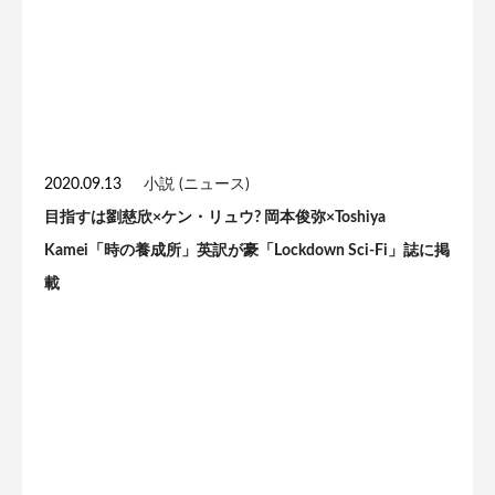
2020.09.13
小説 (ニュース)
目指すは劉慈欣×ケン・リュウ? 岡本俊弥×Toshiya
Kamei「時の養成所」英訳が豪「Lockdown Sci-Fi」誌に掲
載