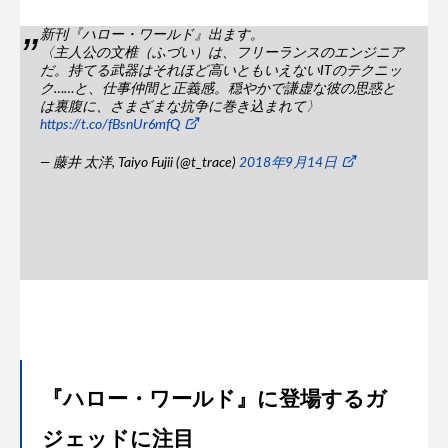
新刊『ハロー・ワールド』出ます。
〈主人公の文椎（ふづい）は、フリーランスのエンジニア
だ。持てる武器はそれほど高いともいえないITのテクニッ
ク……と、仕事仲間と正義感。穏やかで謙虚な彼の思惑と
は裏腹に、さまざまな抗争に巻き込まれて〉
https://t.co/fBsnUr6mfQ
— 藤井 太洋, Taiyo Fujii (@t_trace)
2018年9月14日
『ハロー・ワールド』に登場するガ
ジェッドに注目