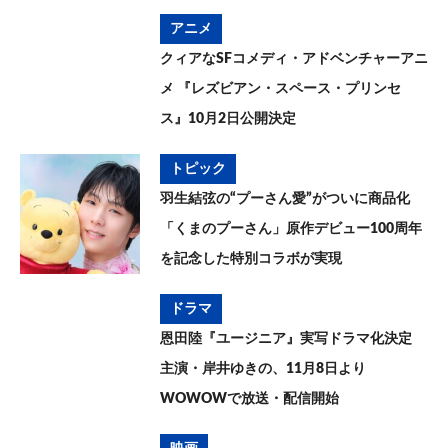
アニメ
クィアなSFコメディ・アドベンチャーアニ
メ 『レズビアン・スペース・プリンセ
ス』10月2日公開決定
トピック
羽生結弦の“プーさん愛”がついに商品化
「くまのプーさん」原作デビュー100周年
を記念した特別コラボが実現
ドラマ
恩田陸『ユージニア』実写ドラマ化決定
主演・岸井ゆきの、11月8日より
WOWOWで放送・配信開始