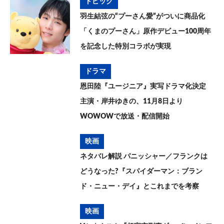
トピック
羽生結弦の“プーさん愛”がついに商品化
「くまのプーさん」原作デビュー100周年
を記念した特別コラボが実現
ドラマ
恩田陸『ユージニア』実写ドラマ化決定
主演・岸井ゆきの、11月8日より
WOWOWで放送・配信開始
映画
ネタバレ解説 パニッシャー／フランクは
どうなった?『スパイダーマン：ブラン
ド・ニュー・デイ』とこれまでを考察
映画