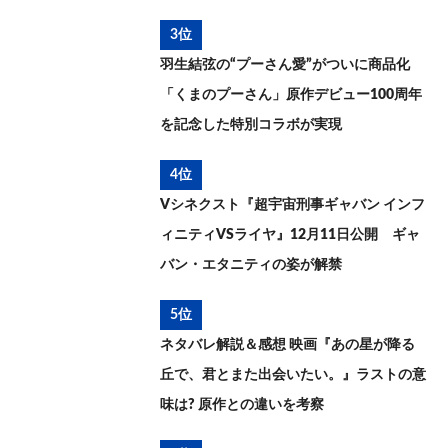
3位
羽生結弦の“プーさん愛”がついに商品化
「くまのプーさん」原作デビュー100周年
を記念した特別コラボが実現
4位
Vシネクスト『超宇宙刑事ギャバン インフ
ィニティVSライヤ』12月11日公開 ギャ
バン・エタニティの姿が解禁
5位
ネタバレ解説＆感想 映画『あの星が降る
丘で、君とまた出会いたい。』ラストの意
味は? 原作との違いを考察