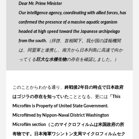
Dear Mr. Prime Minister
Our intelligence agency, coordinating with allied forces, has
confirmed the presence of a massive aquatic organism
headed at high speed toward the Japanese archipelago
from the south.
（拝啓、首相閣下。我が国の諜報機関
は、同盟軍と連携し、南方から日本列島に高速で向か
ってくる
巨大な水棲生物
の存在を確認しました。）
このことからわかる通り、
終戦後2年目の時点で日本政府
はゴジラの存在を知っていた
こととなる。更には
「This
Microfilm is Property of United State Government.
Microfilmed by Nippon-Naval District Washington
Microfilm section（このマイクロフィルムは米国政府の所
有物です。日本海軍ワシントン支局マイクロフィルムセク