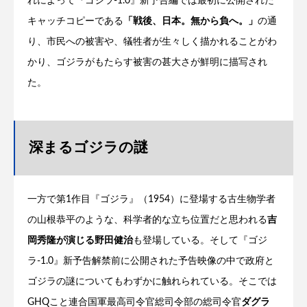
れによって『ゴジラ-1.0』新予告編では最初に公開された
キャッチコピーである
「戦後、日本。無から負へ。」
の通
り、市民への被害や、犠牲者が生々しく描かれることがわ
かり、ゴジラがもたらす被害の甚大さが鮮明に描写され
た。
深まるゴジラの謎
一方で第1作目『ゴジラ』（1954）に登場する古生物学者
の山根恭平のような、科学者的な立ち位置だと思われる
吉
岡秀隆が演じる野田健治
も登場している。そして『ゴジ
ラ-1.0』新予告解禁前に公開された予告映像の中で政府と
ゴジラの謎についてもわずかに触れられている。そこでは
GHQこと連合国軍最高司令官総司令部の総司令官
ダグラ