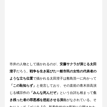
市井の人物として描かれるのが、
安藤サクラが演じる太田
澄子
だろう。
戦争を生き延びた一般市民の女性の代表者の
ような立ち位置
で描かれる太田澄子は敷島浩一に向かって
「この恥知らず」
と発言しており、その直前の青木崇高演
じる橘宗作の
「みんな死んだぞ」
という台詞も相まって
生
き残った者の罪悪感を想起させる演出
がなされている。そ