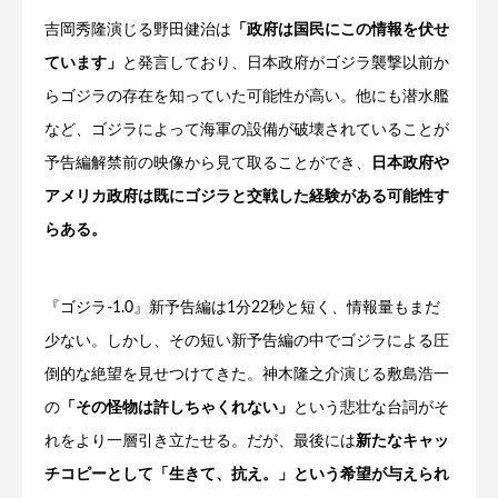
吉岡秀隆演じる野田健治は
「政府は国民にこの情報を伏せ
ています」
と発言しており、日本政府がゴジラ襲撃以前か
らゴジラの存在を知っていた可能性が高い。他にも潜水艦
など、ゴジラによって海軍の設備が破壊されていることが
予告編解禁前の映像から見て取ることができ、
日本政府や
アメリカ政府は既にゴジラと交戦した経験がある可能性す
らある。
『ゴジラ-1.0』新予告編は1分22秒と短く、情報量もまだ
少ない。しかし、その短い新予告編の中でゴジラによる圧
倒的な絶望を見せつけてきた。神木隆之介演じる敷島浩一
の
「その怪物は許しちゃくれない」
という悲壮な台詞がそ
れをより一層引き立たせる。だが、最後には
新たなキャッ
チコピーとして「生きて、抗え。」という希望が与えられ