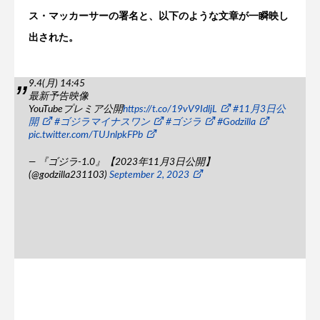
ス・マッカーサーの署名と、以下のような文章が一瞬映し
出された。
9.4(月) 14:45
最新予告映像
YouTubeプレミア公開
https://t.co/19vV9IdljL
#11月3日公
開
#ゴジラマイナスワン
#ゴジラ
#Godzilla
pic.twitter.com/TUJnlpkFPb
— 『ゴジラ-1.0』【2023年11月3日公開】
(@godzilla231103)
September 2, 2023