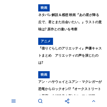
映画
ネタバレ解説＆感想 映画『あの星が降る
丘で、君とまた出会いたい。』ラストの意
味は? 原作との違いを考察
アニメ
『借りぐらしのアリエッティ』声優キャス
トまとめ アリエッティの声を演じたの
は?
映画
アン・ハサウェイとユアン・マクレガーが
恐竜からロックオン!?『オークストリート
の異変』本編映像＆新ビジュアル解禁