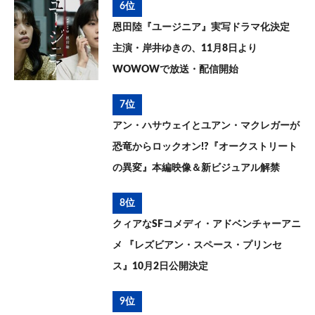
6位
恩田陸『ユージニア』実写ドラマ化決定
主演・岸井ゆきの、11月8日より
WOWOWで放送・配信開始
7位
アン・ハサウェイとユアン・マクレガーが
恐竜からロックオン!?『オークストリート
の異変』本編映像＆新ビジュアル解禁
8位
クィアなSFコメディ・アドベンチャーアニ
メ 『レズビアン・スペース・プリンセ
ス』10月2日公開決定
9位