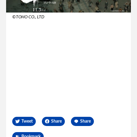
©TOHO CO., LTD
Tweet
Share
Share
Bookmark