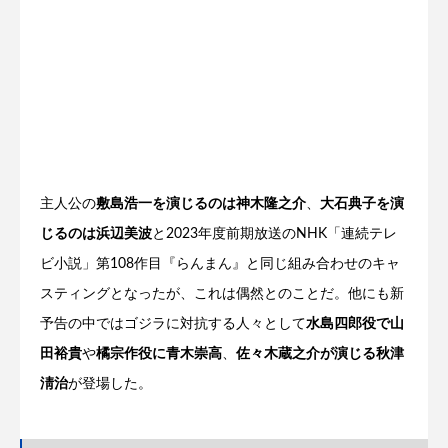
主人公の
敷島浩一を演じるのは神木隆之介
、
大石典子を演
じるのは浜辺美波
と2023年度前期放送のNHK「連続テレ
ビ小説」第108作目『らんまん』と同じ組み合わせのキャ
スティングとなったが、これは偶然とのことだ。他にも新
予告の中ではゴジラに対抗する人々として
水島四郎役で山
田裕貴
や
橘宗作役に青木崇高
、
佐々木蔵之介が演じる秋津
淸治
が登場した。