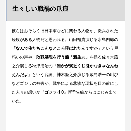
生々しい戦禍の爪痕
彼らはおそらく旧日本軍などに関わる人物か、徴兵された
経験がある人物だと思われる。山田裕貴演じる水島四郎の
「なんで俺たちこんなところ呼ばれたんですか」
という戸
惑いの声や、
敗戦処理を行う船「新生丸」
を操る佐々木蔵
之介演じる秋津淸治の
「誰かが貧乏くじ引かなきゃなんね
えんだよ」
という台詞、神木隆之介演じる敷島浩一の叫び
などゴジラの被害か、戦争による悲惨な現状を目の前にし
た人々の想いが『ゴジラ-1.0』新予告編からはにじみ出て
いた。