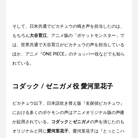
そして、日米共通でピカチュウの鳴き声を担当したのは、
もちろん
大谷育江
。アニメ版の「ポケットモンスター」で
は、世界共通で大谷育江がピカチュウの声を担当している
ほか、アニメ『ONE PIECE』のチョッパー役などでも知ら
れている。
コダック / ゼニガメ役 愛河里花子
ピカチュウ以下、日本語吹き替え版『名探偵ピカチュウ』
における多くのポケモンの声はアニメオリジナル版の声優
が起用されている。
コダック
と
ゼニガメ
の声を演じたのも
オリジナルと同じ
愛河里花子
。愛河里花子は『とっとこハ