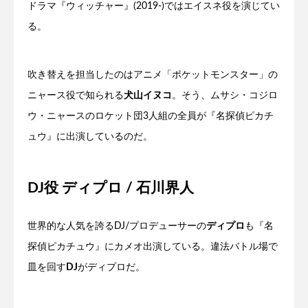
ドラマ『ウィッチャー』(2019-)ではエイスネ役を演じてい
る。
吹き替えを担当したのはアニメ「ポケットモンスター」の
ニャース役で知られる
犬山イヌコ
。そう、ムサシ・コジロ
ウ・ニャースのロケット団3人組の全員が『名探偵ピカチ
ュウ』に出演しているのだ。
DJ役 ディプロ / 石川界人
世界的な人気を誇るDJ/プロデューサーの
ディプロ
も『名
探偵ピカチュウ』にカメオ出演している。違法バトル場で
皿を回す
DJ
がディプロだ。