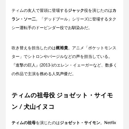
ティムの友人で冒頭に登場する
ジャック
役を演じたのは
カ
ラン・ソー二
。「デッドプール」シリーズに登場するタク
シー運転手のドーピンダー役でお馴染みだ。
吹き替えを担当したのは
梶裕貴
。アニメ「ポケットモンス
ター」でシトロンやバージルなどの声を担当している。
『進撃の巨人』(2013-)のエレン・イェーガーなど、数多く
の作品で主演を務める人気声優だ。
ティムの祖母役 ジョゼット・サイモ
ン / 犬山イヌコ
ティムの祖母
を演じたのは
ジョゼット・サイモン
。Netflix