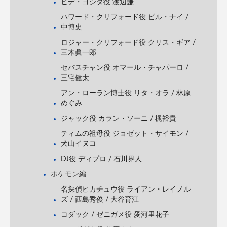
ヒデ・ヨシダ役 渡辺謙
ハワード・クリフォード役 ビル・ナイ /
中博史
ロジャー・クリフォード役 クリス・ギア /
三木眞一郎
セバスチャン役 オマール・チャパーロ /
三宅健太
アン・ローラン博士役 リタ・オラ / 林原
めぐみ
ジャック役 カラン・ソーニ / 梶裕貴
ティムの祖母役 ジョゼット・サイモン /
犬山イヌコ
DJ役 ディプロ / 石川界人
ポケモン編
名探偵ピカチュウ役 ライアン・レイノル
ズ / 西島秀俊 / 大谷育江
コダック / ゼニガメ役 愛河里花子