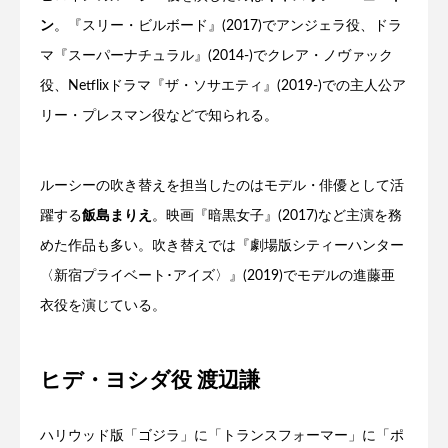
ン
。『スリー・ビルボード』(2017)でアンジェラ役、ドラ
マ『スーパーナチュラル』(2014-)でクレア・ノヴァック
役、Netflixドラマ『ザ・ソサエティ』(2019-)での主人公ア
リー・プレスマン役などで知られる。
ルーシーの吹き替えを担当したのはモデル・俳優として活
躍する
飯島まりえ
。映画『暗黒女子』(2017)など主演を務
めた作品も多い。吹き替えでは『劇場版シティーハンター
〈新宿プライベート･アイズ〉』(2019)でモデルの進藤亜
衣役を演じている。
ヒデ・ヨシダ役 渡辺謙
ハリウッド版「ゴジラ」に「トランスフォーマー」に「ポ