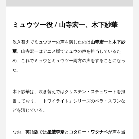
ミュウツー役 / 山寺宏一、木下紗華
吹き替えで
ミュウツー
の声を演じたのは
山寺宏一
と
木下紗
華
。山寺宏一はアニメ版でミュウの声を担当しているた
め、これでミュウとミュウツー両方の声をすることになっ
た。
木下紗華は、吹き替えではクリステン・スチュワートを担
当しており、「トワイライト」シリーズのベラ・スワンな
どを演じている。
なお、英語版では
星埜李奈
と
コタロー・ワタナベ
が声を当