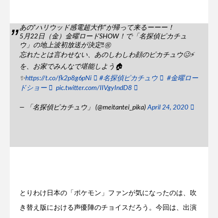
あの”ハリウッド感電超大作”が帰って来るーーー！
5月22日（金）金曜ロードSHOW！で「名探偵ピカチュ
ウ」の地上波初放送が決定‼㊗
忘れたとは言わせない、あのしわしわ顔のピカチュウ🥴⚡
を、お家でみんなで堪能しよう🏠
✨
https://t.co/fk2p8g6pNi
#名探偵ピカチュウ
#金曜ロー
ドショー
pic.twitter.com/IIVgyIndD8
— 「名探偵ピカチュウ」 (@meitantei_pika)
April 24, 2020
とりわけ日本の「ポケモン」ファンが気になったのは、吹
き替え版における声優陣のチョイスだろう。今回は、出演