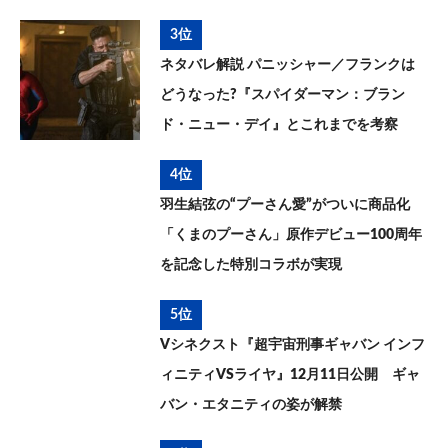
3位
ネタバレ解説 パニッシャー／フランクは
どうなった?『スパイダーマン：ブラン
ド・ニュー・デイ』とこれまでを考察
4位
羽生結弦の“プーさん愛”がついに商品化
「くまのプーさん」原作デビュー100周年
を記念した特別コラボが実現
5位
Vシネクスト『超宇宙刑事ギャバン インフ
ィニティVSライヤ』12月11日公開 ギャ
バン・エタニティの姿が解禁