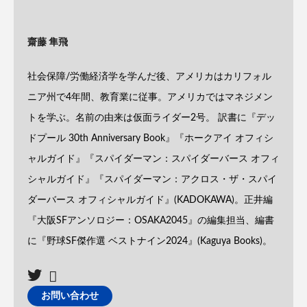
齋藤 隼飛
社会保障/労働経済学を学んだ後、アメリカはカリフォル
ニア州で4年間、教育業に従事。アメリカではマネジメン
トを学ぶ。名前の由来は仮面ライダー2号。 訳書に『デッ
ドプール 30th Anniversary Book』『ホークアイ オフィシ
ャルガイド』『スパイダーマン：スパイダーバース オフィ
シャルガイド』『スパイダーマン：アクロス・ザ・スパイ
ダーバース オフィシャルガイド』(KADOKAWA)。正井編
『大阪SFアンソロジー：OSAKA2045』の編集担当、編書
に『野球SF傑作選 ベストナイン2024』(Kaguya Books)。
お問い合わせ