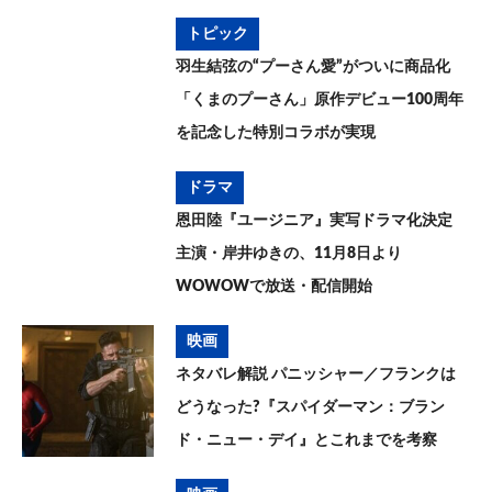
トピック
羽生結弦の“プーさん愛”がついに商品化
「くまのプーさん」原作デビュー100周年
を記念した特別コラボが実現
ドラマ
恩田陸『ユージニア』実写ドラマ化決定
主演・岸井ゆきの、11月8日より
WOWOWで放送・配信開始
映画
ネタバレ解説 パニッシャー／フランクは
どうなった?『スパイダーマン：ブラン
ド・ニュー・デイ』とこれまでを考察