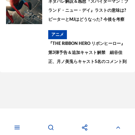
ネタバレ解説＆感想『スパイダーマン：ブ
ランド・ニュー・デイ』ラストの意味は?
ピーターとMJはどうなった? 今後を考察
アニメ
『THE RIBBON HERO リボンヒーロー』
第3弾予告＆追加キャスト解禁 細谷佳
正、月ノ美兎らキャスト5名のコメント到
着
Movie
American Comics
Anime
Novels
Drama
Games
Music
Manga
Play
Topics
Interview