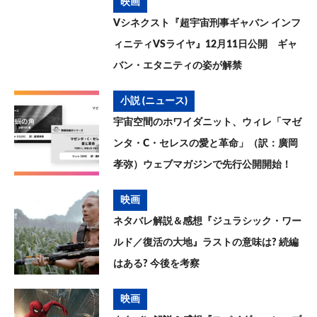
映画
Vシネクスト『超宇宙刑事ギャバン インフ
ィニティVSライヤ』12月11日公開 ギャ
バン・エタニティの姿が解禁
小説 (ニュース)
宇宙空間のホワイダニット、ウィレ「マゼ
ンタ・C・セレスの愛と革命」（訳：廣岡
孝弥）ウェブマガジンで先行公開開始！
映画
ネタバレ解説＆感想『ジュラシック・ワー
ルド／復活の大地』ラストの意味は? 続編
はある? 今後を考察
映画