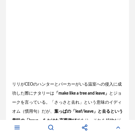
リリがCEOのハンターとパーカーがいる温室への侵入に成
功した際にナタリーは
「make like a tree and leave」
とジョ
ークを言っている。「さっさと去れ」という意味のイディ
オム（慣用句）だが、
葉っぱの「leaf/leave」と去るという
意味の「leave」をかけた言葉遊び
であり、それを植物だら
けの温室にいる相手に言うというジョークだ。