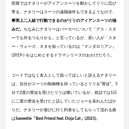
部屋ではナタリーがアイアンスーツを動かしてリリに忍び
寄る。ナタリーはスーツの遠隔操作もできるようなので、
事実上二人組で行動できるのがリリのアイアンスーツの強
みだ。
ちなみにナタリーはパーカーについて「デス・スタ
ーでも作るつもりかも」と言っているが、若い人が「スタ
ー・ウォーズ」ネタを知っているのは『マンダロリアン』
(2019-) をはじめとするドラマシリーズのおかげだろう。
コードではなく友人として扱ってほしいと訴えるナタリー
は、自分がスーツの制御権を持っているとリリを“脅迫”。5
分で2度の脅迫を受けたリリは嘆いているが、前話では1日
に二度の脅迫を受けたと話していたジョーを哀れんだばか
りだ。ナタリーが遊びに行く約束をしてもらって流れる曲
は
Saweetie「Best Friend feat. Doja Cat」(2021)
。