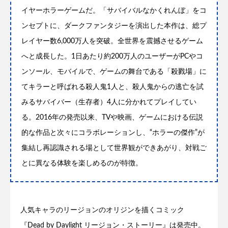
イヤーホラーゲームだ。「サバイバルなかくれんぼ」をコ
ンセプトに、ダークファンタジーを演出した本作は、総プ
レイヤー数6,000万人を突破。全世界を震撼させるゲーム
へと成長した。1日あたり約200万人のユーザーがPCやコ
ンソール、モバイルで、ゲームの舞台である「殺戮場」に
てキラーと呼ばれる殺人鬼1人と、殺人鬼からの逃亡を試
みるサバイバー（生存者）4人に分かれてプレイしてい
る。2016年の発売以来、TVや映画、ゲームにおける伝説
的な作品と次々にコラボレーションし、“ホラーの傑作”が
集結し再認識される場として世界観ができあがり、対戦ご
とに異なる体験を楽しめるのが特徴。
人気キャラのリージョンのオリジンを描くコミック
『Dead by Daylight リージョン・ストーリー』は発売中。