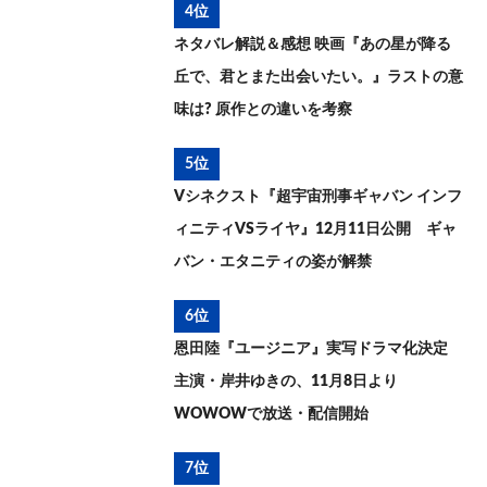
4位
ネタバレ解説＆感想 映画『あの星が降る
丘で、君とまた出会いたい。』ラストの意
味は? 原作との違いを考察
5位
Vシネクスト『超宇宙刑事ギャバン インフ
ィニティVSライヤ』12月11日公開 ギャ
バン・エタニティの姿が解禁
6位
恩田陸『ユージニア』実写ドラマ化決定
主演・岸井ゆきの、11月8日より
WOWOWで放送・配信開始
7位