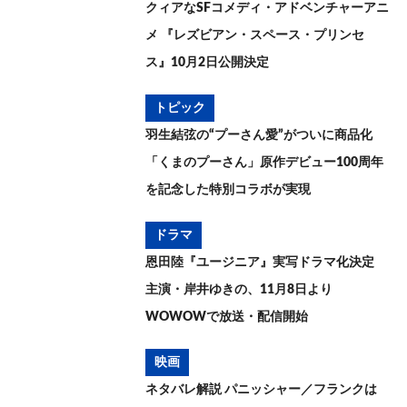
クィアなSFコメディ・アドベンチャーアニ
メ 『レズビアン・スペース・プリンセ
ス』10月2日公開決定
トピック
羽生結弦の“プーさん愛”がついに商品化
「くまのプーさん」原作デビュー100周年
を記念した特別コラボが実現
ドラマ
恩田陸『ユージニア』実写ドラマ化決定
主演・岸井ゆきの、11月8日より
WOWOWで放送・配信開始
映画
ネタバレ解説 パニッシャー／フランクは