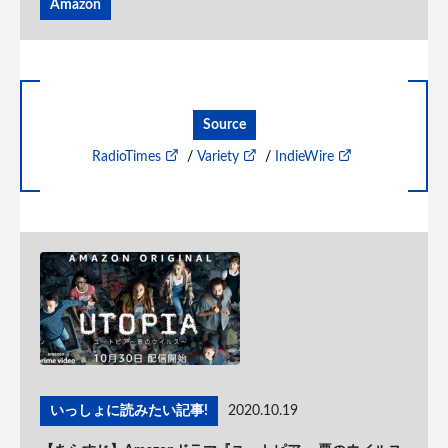
Amazon
Source
RadioTimes
/
Variety
/
IndieWire
いっしょに読みたい記事!
2020.10.19