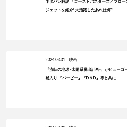
ネタバレ解説 『ゴーストバスターズ／フロー
ジェットを紹介! 大活躍したあれは何?
2024.03.31
映画
『流転の地球 -太陽系脱出計画-』がヒュー
補入り 『バービー』『D＆D』等と共に