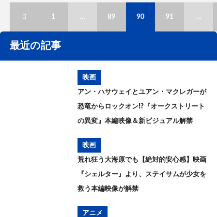
1
…
89
90
91
…
最近の記事
映画
アン・ハサウェイとユアン・マクレガーが
恐竜からロックオン!?『オークストリート
の異変』本編映像＆新ビジュアル解禁
映画
荒れ狂う大海原でも【絶対的安心感】映画
『シェルター』より、ステイサムが少女を
救う本編映像が解禁
アニメ