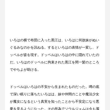
いろはの横で布団に入った黒江は、いろはに何故妹がぬい
ぐるみなのかを訊ねる。するといろはの表情が一変し、ド
ッペルが姿を現す。ドッペルはいろはの中に隠れていたの
だ。いろはのドッペルに拘束された黒江を間一髪のところ
でやちよが助ける。
ドッペルはいろはの不安から生まれたものだった。噂の底
で深い眠りに落ちたいろはは、妹や仲間のことや魔法少女
が魔女になるという真実を知ったことから不安定になり悪
夢を見るようになった。その所為でソウルジェムは今も濁