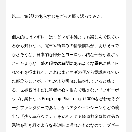
以上、第3話のあらすじをざっと振り返ってみた。
個人的にはマギレコはまどマギ本編よりも楽しんで観てい
るかも知れない。電車や街並みの情景描写が、ありそうで
なさそうな、日本的な部分とヨーロッパ的な部分が混ざり
合ったような、
夢と現実の狭間にあるような景色
に感じら
れて心を掴まれる。これはまどマギの頃から意識されてい
た部分らしいが、それがより明確に描かれていると感じ
る。世界観は未だに筆者の心を掴んで離さない『ブギーポ
ップは笑わない Boogiepop Phantom』(2000)を思わせるダ
ークファンタジーであり、かつアクションシーンなどの演
出は『少女革命ウテナ』を始めとする幾原邦彦監督作品の
系譜を引き継ぐような外連味に溢れたものなので、ブギー