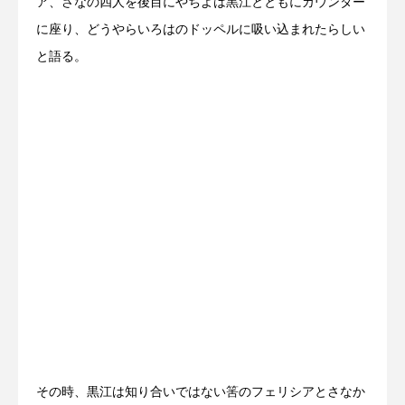
ア、さなの四人を後目にやちよは黒江とともにカウンター
に座り、どうやらいろはのドッペルに吸い込まれたらしい
と語る。
その時、黒江は知り合いではない筈のフェリシアとさなか