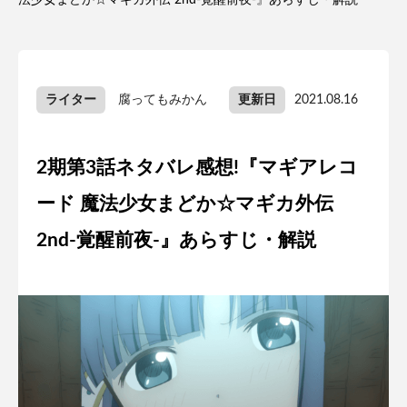
法少女まどか☆マギカ外伝 2nd-覚醒前夜-』あらすじ・解説
ライター
腐ってもみかん
更新日
2021.08.16
2期第3話ネタバレ感想!『マギアレコ
ード 魔法少女まどか☆マギカ外伝
2nd-覚醒前夜-』あらすじ・解説