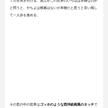
て刃を突き付ける。黒江がこの世界のいろはは本物なのか
と問うと、やちよは根拠はないが本物だと思うと言い残し
て一人歩を進める。
その窓の中の世界は
ゴッホのような西洋絵画風のタッチ
で