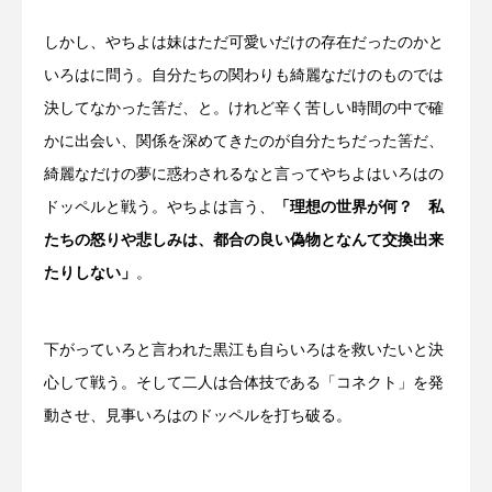
しかし、やちよは妹はただ可愛いだけの存在だったのかと
いろはに問う。自分たちの関わりも綺麗なだけのものでは
決してなかった筈だ、と。けれど辛く苦しい時間の中で確
かに出会い、関係を深めてきたのが自分たちだった筈だ、
綺麗なだけの夢に惑わされるなと言ってやちよはいろはの
ドッペルと戦う。やちよは言う、
「理想の世界が何？ 私
たちの怒りや悲しみは、都合の良い偽物となんて交換出来
たりしない」
。
下がっていろと言われた黒江も自らいろはを救いたいと決
心して戦う。そして二人は合体技である「コネクト」を発
動させ、見事いろはのドッペルを打ち破る。