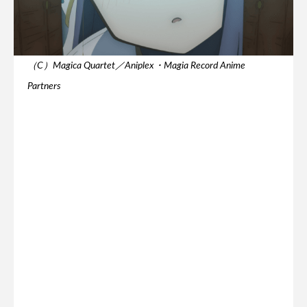
（C）Magica Quartet／Aniplex・Magia Record Anime
Partners