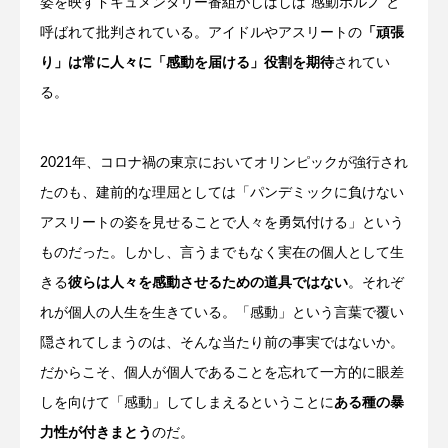
姿を映すドキュメンタリー番組がしばしば”感動ポルノ”と
呼ばれて批判されている。アイドルやアスリートの
「頑張
り」は常に人々に「感動を届ける」役割を期待
されてい
る。
2021年、コロナ禍の東京においてオリンピックが強行され
たのも、建前的な理屈としては「パンデミックに負けない
アスリートの姿を見せることで人々を勇気付ける」という
ものだった。しかし、言うまでもなく実在の個人として生
きる
彼らは人々を感動させるための道具ではない
。それぞ
れが個人の人生を生きている。「感動」という言葉で覆い
隠されてしまうのは、そんな当たり前の事実ではないか。
だからこそ、個人が個人であることを忘れて一方的に眼差
しを向けて「感動」してしまえるということに
ある種の暴
力性が付きまとう
のだ。