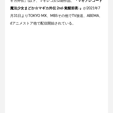
ギカ外伝』(以下、マギレコ)の2期作品、
『マギアレコード
魔法少女まどか☆マギカ外伝 2nd-覚醒前夜-』
が2021年7
月31日よりTOKYO MX、MBSその他でTV放送、ABEMA、
dアニメストア他で配信開始されている。