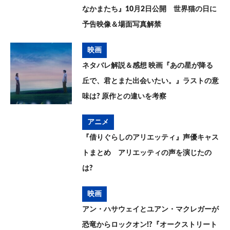
なかまたち』10月2日公開 世界猫の日に
予告映像＆場面写真解禁
映画
ネタバレ解説＆感想 映画『あの星が降る
丘で、君とまた出会いたい。』ラストの意
味は? 原作との違いを考察
アニメ
『借りぐらしのアリエッティ』声優キャス
トまとめ アリエッティの声を演じたの
は?
映画
アン・ハサウェイとユアン・マクレガーが
恐竜からロックオン!?『オークストリート