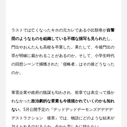
ラストでは亡くなったキホの元カレである小比類巻が
自警
団のようなものを組織している不穏な描写も見られた
し、
門出やおんたんも高校を卒業した。果たして、今後門出の
罪が明確に裁かれることがあるのか。そして、小学生時代
の回想シーンで捕獲された「侵略者」はその後どうなった
のか。
軍需企業や政府の陰謀も匂わされ、前章では表立って描か
れなかった
政治劇的な要素も今後描かれていくのかも知れ
ない
。5月公開予定の『デッドデッドデーモンズデデデデ
デストラクション 後章』では、物語にどのような結末が
与えられるのだろうか。今から楽しみに待ちたい。