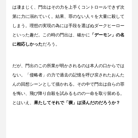
は凄まじく、門出はその力を上手くコントロールできず次
第に力に溺れていく。結果、罪のない人々を大量に殺して
しまう。理想の実現の為には手段を選ばぬダークヒーロー
といった趣だ。この時の門出は、確かに
「デーモン」の名
に相応しかった
だろう。
だが、門出のこの所業が明かされるのは本人の口からでは
ない。「侵略者」の力で過去の記憶を呼び戻されたおんた
んの回想シーンとして描かれる。その中で門出は自らの罪
を悔い、飛び降り自殺を試みるものの一命を取り留める。
とはいえ、
果たしてそれで「禊」は済んだのだろうか？