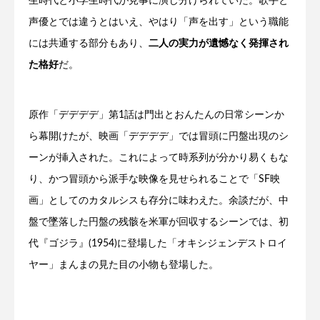
生時代と小学生時代が見事に演じ分けられていた。歌手と
声優とでは違うとはいえ、やはり「声を出す」という職能
には共通する部分もあり、
二人の実力が遺憾なく発揮され
た格好
だ。
原作「デデデデ」第1話は門出とおんたんの日常シーンか
ら幕開けたが、映画「デデデデ」では冒頭に円盤出現のシ
ーンが挿入された。これによって時系列が分かり易くもな
り、かつ冒頭から派手な映像を見せられることで「SF映
画」としてのカタルシスも存分に味わえた。余談だが、中
盤で墜落した円盤の残骸を米軍が回収するシーンでは、初
代『ゴジラ』(1954)に登場した「オキシジェンデストロイ
ヤー」まんまの見た目の小物も登場した。