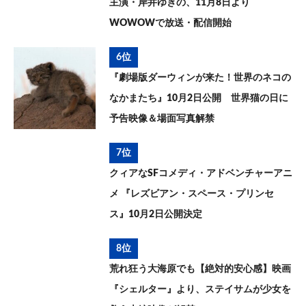
主演・岸井ゆきの、11月8日より
WOWOWで放送・配信開始
6位
『劇場版ダーウィンが来た！世界のネコの
なかまたち』10月2日公開 世界猫の日に
予告映像＆場面写真解禁
7位
クィアなSFコメディ・アドベンチャーアニ
メ 『レズビアン・スペース・プリンセ
ス』10月2日公開決定
8位
荒れ狂う大海原でも【絶対的安心感】映画
『シェルター』より、ステイサムが少女を