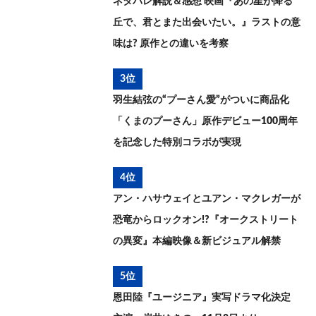
ネタバレ解説＆感想 映画『あの星が降る
丘で、君とまた出会いたい。』ラストの意
味は? 原作との違いを考察
3位
羽生結弦の“プーさん愛”がついに商品化
「くまのプーさん」原作デビュー100周年
を記念した特別コラボが実現
4位
アン・ハサウェイとユアン・マクレガーが
恐竜からロックオン!?『オークストリート
の異変』本編映像＆新ビジュアル解禁
5位
恩田陸『ユージニア』実写ドラマ化決定