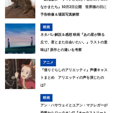
なかまたち』10月2日公開 世界猫の日に
予告映像＆場面写真解禁
映画
ネタバレ解説＆感想 映画『あの星が降る
丘で、君とまた出会いたい。』ラストの意
味は? 原作との違いを考察
アニメ
『借りぐらしのアリエッティ』声優キャス
トまとめ アリエッティの声を演じたの
は?
映画
アン・ハサウェイとユアン・マクレガーが
恐竜からロックオン!?『オークストリート