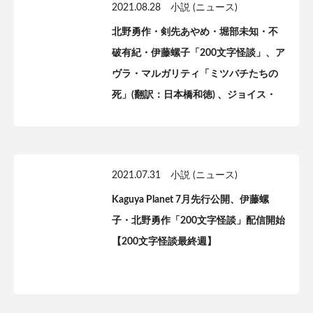
2021.08.28
小説 (ニュース)
北野勇作・剣先あやめ・堀部未知・不
破有紀・伊藤螺子「200文字怪談」、ア
ヴラ・マルガリティ「ミツバチたちの
死」(翻訳：日本橋和徳) 、ジョイス・
チング「まめやかな娘」(翻訳・解説：
紅坂紫)一般公開！【Kaguya Planet】
2021.07.31
小説 (ニュース)
Kaguya Planet 7月先行公開、伊藤螺
子・北野勇作「200文字怪談」配信開始
【200文字怪談最終週】