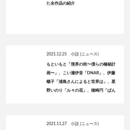
た全作品の紹介
2021.12.25
小説 (ニュース)
もといもと「境界の街〜僕らの極秘計
画〜」、こい瀬伊音「DNAR」、伊藤
螺子「浦島さんによると世界は」、星
野いのり「ル々の花」、穂崎円「ぱん
げあ」一般公開開始！【Kaguya
Planet】
2021.11.27
小説 (ニュース)