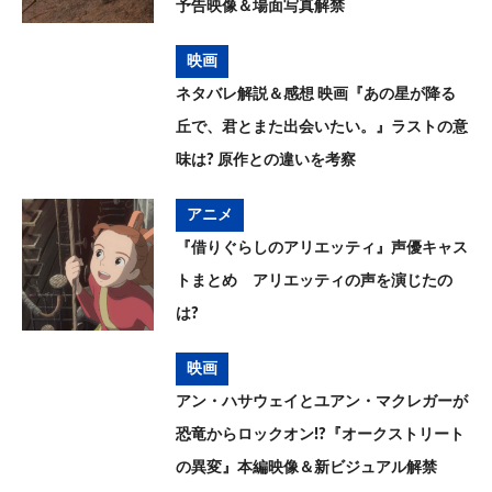
予告映像＆場面写真解禁
映画
ネタバレ解説＆感想 映画『あの星が降る
丘で、君とまた出会いたい。』ラストの意
味は? 原作との違いを考察
アニメ
『借りぐらしのアリエッティ』声優キャス
トまとめ アリエッティの声を演じたの
は?
映画
アン・ハサウェイとユアン・マクレガーが
恐竜からロックオン!?『オークストリート
の異変』本編映像＆新ビジュアル解禁