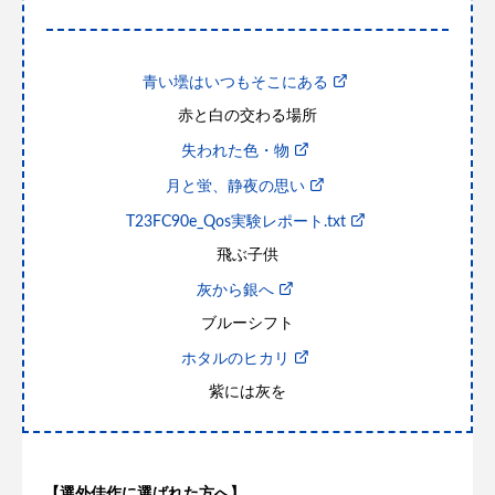
青い壜はいつもそこにある
赤と白の交わる場所
失われた色・物
月と蛍、静夜の思い
T23FC90e_Qos実験レポート.txt
飛ぶ子供
灰から銀へ
ブルーシフト
ホタルのヒカリ
紫には灰を
【選外佳作に選ばれた方へ】