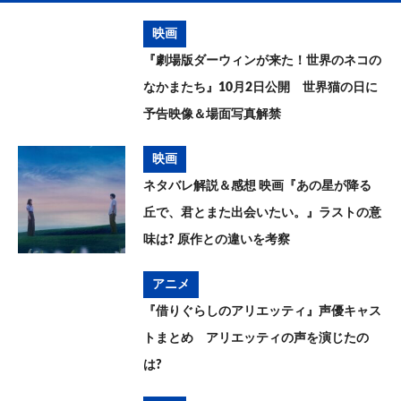
映画
『劇場版ダーウィンが来た！世界のネコの
なかまたち』10月2日公開 世界猫の日に
予告映像＆場面写真解禁
映画
ネタバレ解説＆感想 映画『あの星が降る
丘で、君とまた出会いたい。』ラストの意
味は? 原作との違いを考察
アニメ
『借りぐらしのアリエッティ』声優キャス
トまとめ アリエッティの声を演じたの
は?