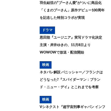
羽生結弦の“プーさん愛”がついに商品化
「くまのプーさん」原作デビュー100周年
を記念した特別コラボが実現
ドラマ
恩田陸『ユージニア』実写ドラマ化決定
主演・岸井ゆきの、11月8日より
WOWOWで放送・配信開始
映画
ネタバレ解説 パニッシャー／フランクは
どうなった?『スパイダーマン：ブラン
ド・ニュー・デイ』とこれまでを考察
映画
Vシネクスト『超宇宙刑事ギャバン インフ