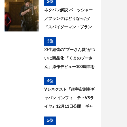
2位
ネタバレ解説 パニッシャー
／フランクはどうなった?
『スパイダーマン：ブラン
ド・ニュー・デイ』とこれ
3位
までを考察
羽生結弦の“プーさん愛”がつ
いに商品化 「くまのプーさ
ん」原作デビュー100周年を
記念した特別コラボが実現
4位
Vシネクスト『超宇宙刑事ギ
ャバン インフィニティVSラ
イヤ』12月11日公開 ギャ
バン・エタニティの姿が解
5位
禁