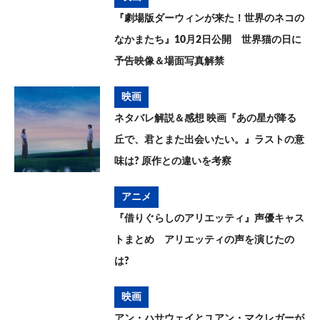
『劇場版ダーウィンが来た！世界のネコの
なかまたち』10月2日公開 世界猫の日に
予告映像＆場面写真解禁
映画
ネタバレ解説＆感想 映画『あの星が降る
丘で、君とまた出会いたい。』ラストの意
味は? 原作との違いを考察
アニメ
『借りぐらしのアリエッティ』声優キャス
トまとめ アリエッティの声を演じたの
は?
映画
アン・ハサウェイとユアン・マクレガーが