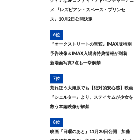
クィアなSFコメディ・アドベンチャーアニ
メ 『レズビアン・スペース・プリンセ
ス』10月2日公開決定
6位
『オークストリートの異変』IMAX版特別
予告映像＆IMAX入場者特典情報が到着
新場面写真7点も一挙解禁
7位
荒れ狂う大海原でも【絶対的安心感】映画
『シェルター』より、ステイサムが少女を
救う本編映像が解禁
8位
映画『日曜のあと』11月20日公開 加藤