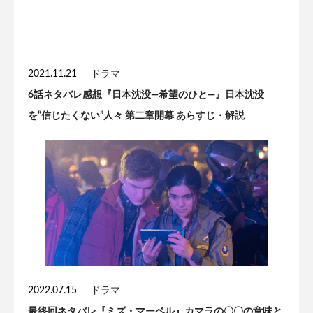
2021.11.21
ドラマ
6話ネタバレ感想『日本沈没―希望のひと―』日本沈没
を“信じたくない”人々 第二章開幕 あらすじ・解説
2022.07.15
ドラマ
最終回ネタバレ『ミズ・マーベル』カマラの〇〇の意味と