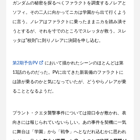
ガンダムの秘密を探るべくファラクトを調査するノレアと
ソフィ。その二人に向かってニカは学園から出て行くよう
に言う。ノレアはファラクトに乗ったままニカを踏み潰そ
うとするが、それを寸でのところでスレッタが救う。スレ
ッタは‟校則”に則りノレアに決闘を申し込む。
第2期予告PV
において描かれたシーンのほとんどは第
13話のものだった。PVに出てきた新装備のファラクトに
は誰が乗るのかと気になっていたが、どうやらノレアが乗
ることとなるようだ。
プラント・クエタ襲撃事件については箝口令が敷かれ、表
向きには報じられていないらしい。あの事件を契機に一気
に舞台は「学園」から「戦争」へとなだれ込むかに思われ