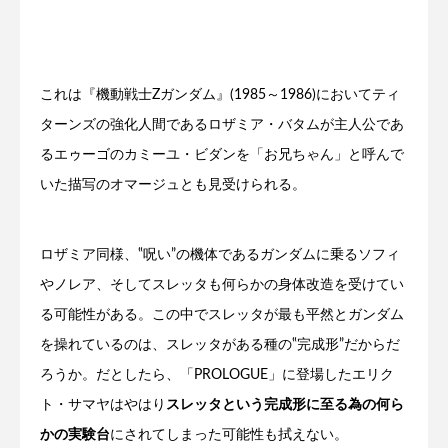
これは『機動戦士Zガンダム』(1985～1986)においてティ
ターンズの強化人間であるロザミア・バタムが主人公であ
るエゥーゴのカミーユ・ビダンを「お兄ちゃん」と呼んで
いた描写のオマージュとも見受けられる。
ロザミア同様、‟呪い”の機体であるガンダムに乗るソフィ
やノレア、そしてスレッタも何らかの身体改造を受けてい
る可能性がある。この中でスレッタが最も平然とガンダム
を操れているのは、スレッタがある種の‟完成形”だからだ
ろうか。だとしたら、「PROLOGUE」に登場したエリク
ト・サマヤはやはり
スレッタという完成形に至る為の何ら
かの実験台
にされてしまった可能性も拭えない。