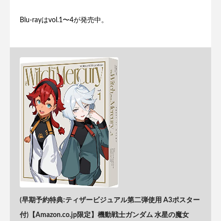
Blu-rayはvol.1〜4が発売中。
(早期予約特典:ティザービジュアル第二弾使用 A3ポスター
付)【Amazon.co.jp限定】機動戦士ガンダム 水星の魔女