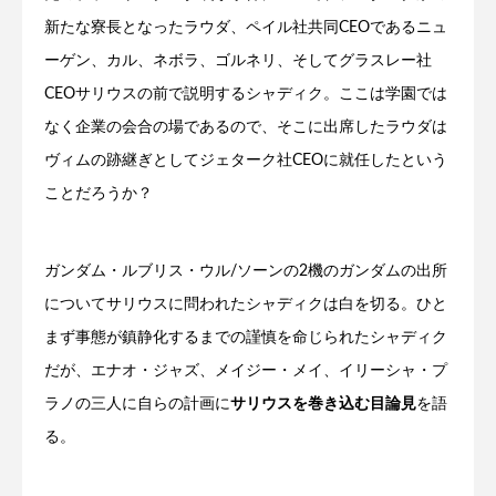
新たな寮長となったラウダ、ペイル社共同CEOであるニュ
ーゲン、カル、ネボラ、ゴルネリ、そしてグラスレー社
CEOサリウスの前で説明するシャディク。ここは学園では
なく企業の会合の場であるので、そこに出席したラウダは
ヴィムの跡継ぎとしてジェターク社CEOに就任したという
ことだろうか？
ガンダム・ルブリス・ウル/ソーンの2機のガンダムの出所
についてサリウスに問われたシャディクは白を切る。ひと
まず事態が鎮静化するまでの謹慎を命じられたシャディク
だが、エナオ・ジャズ、メイジー・メイ、イリーシャ・プ
ラノの三人に自らの計画に
サリウスを巻き込む目論見
を語
る。