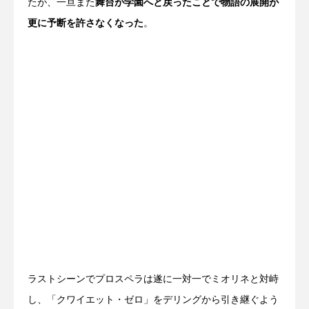
たが、一旦また
舞台が学園へと戻ったことで物語の展開が
更に予断を許さなくなった
。
ラストシーンでプロスペラは遂に一対一でミオリネと対峙
し、「クワイエット・ゼロ」をデリングから引き継ぐよう