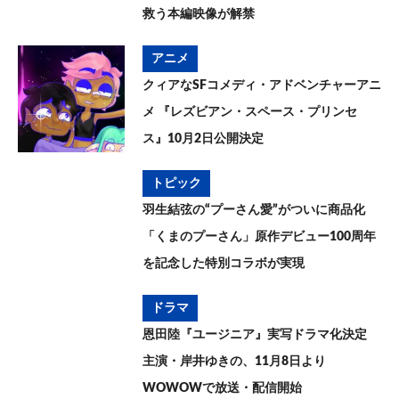
救う本編映像が解禁
アニメ
クィアなSFコメディ・アドベンチャーアニ
メ 『レズビアン・スペース・プリンセ
ス』10月2日公開決定
トピック
羽生結弦の“プーさん愛”がついに商品化
「くまのプーさん」原作デビュー100周年
を記念した特別コラボが実現
ドラマ
恩田陸『ユージニア』実写ドラマ化決定
主演・岸井ゆきの、11月8日より
WOWOWで放送・配信開始