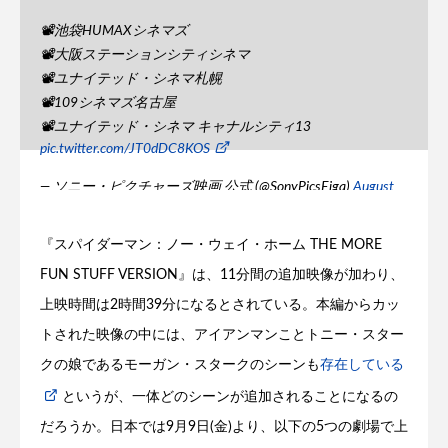
📽池袋HUMAXシネマズ
📽大阪ステーションシティシネマ
📽ユナイテッド・シネマ札幌
📽109シネマズ名古屋
📽ユナイテッド・シネマ キャナルシティ13
pic.twitter.com/JT0dDC8KOS
— ソニー・ピクチャーズ映画 公式 (@SonyPicsEiga)
August
22, 2022
『スパイダーマン：ノー・ウェイ・ホーム THE MORE
FUN STUFF VERSION』は、11分間の追加映像が加わり、
上映時間は2時間39分になるとされている。本編からカッ
トされた映像の中には、アイアンマンことトニー・スター
クの娘であるモーガン・スタークのシーンも
存在している
というが、一体どのシーンが追加されることになるの
だろうか。日本では9月9日(金)より、以下の5つの劇場で上