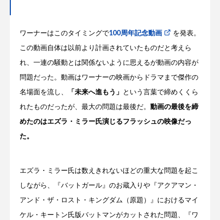
ワーナーはこのタイミングで
100周年記念動画
を発表。
この動画自体は以前より計画されていたものだと考えら
れ、一連の騒動とは関係ないように思えるが動画の内容が
問題だった。動画はワーナーの映画からドラマまで傑作の
名場面を流し、
「未来へ進もう」
という言葉で締めくくら
れたものだったが、最大の問題は最後だ。
動画の最後を締
めたのはエズラ・ミラー氏演じるフラッシュの映像だっ
た。
エズラ・ミラー氏は数えきれないほどの重大な問題を起こ
しながら、『バットガール』のお蔵入りや『アクアマン・
アンド・ザ・ロスト・キングダム（原題）』におけるマイ
ケル・キートン氏版バットマンがカットされた問題、『ワ