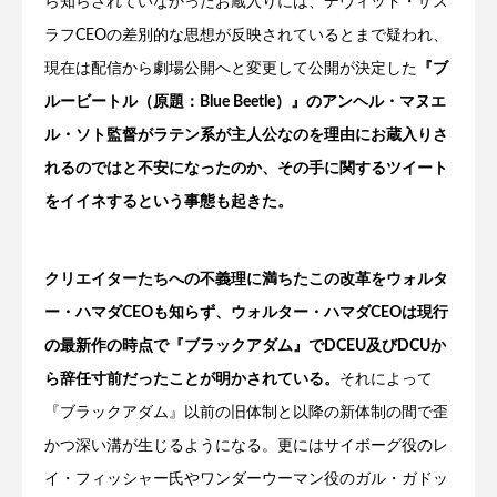
ら知らされていなかったお蔵入りには、デヴィッド・ザス
ラフCEOの差別的な思想が反映されているとまで疑われ、
現在は配信から劇場公開へと変更して公開が決定した
『ブ
ルービートル（原題：Blue Beetle）』のアンヘル・マヌエ
ル・ソト監督がラテン系が主人公なのを理由にお蔵入りさ
れるのではと不安になったのか、その手に関するツイート
をイイネするという事態も起きた。
クリエイターたちへの不義理に満ちたこの改革をウォルタ
ー・ハマダCEOも知らず、ウォルター・ハマダCEOは現行
の最新作の時点で『ブラックアダム』でDCEU及びDCUか
ら辞任寸前だったことが明かされている。
それによって
『ブラックアダム』以前の旧体制と以降の新体制の間で歪
かつ深い溝が生じるようになる。更にはサイボーグ役のレ
イ・フィッシャー氏やワンダーウーマン役のガル・ガドッ