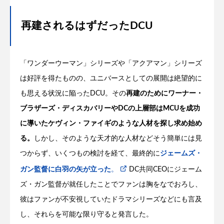
再建されるはずだったDCU
「ワンダーウーマン」シリーズや「アクアマン」シリーズ
は好評を得たものの、ユニバースとしての展開は絶望的に
も思える状況に陥ったDCU。その
再建のためにワーナー・
ブラザーズ・ディスカバリーやDCの上層部はMCUを成功
に導いたケヴィン・ファイギのような人材を探し求め始め
る。
しかし、そのような天才的な人材などそう簡単には見
つからず、いくつもの検討を経て、最終的に
ジェームズ・
ガン監督に白羽の矢が立った
。
DC共同CEOにジェーム
ズ・ガン監督が就任したことでファンは胸をなでおろし、
彼はファンが不安視していたドラマシリーズなどにも言及
し、それらを可能な限り守ると発言した。