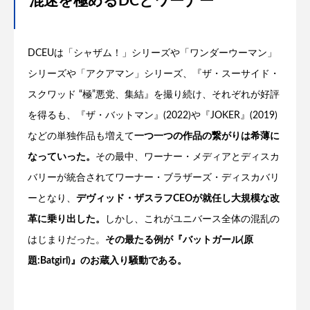
混迷を極めるDCとワーナー
DCEUは「シャザム！」シリーズや「ワンダーウーマン」
シリーズや「アクアマン」シリーズ、『ザ・スーサイド・
スクワッド “極”悪党、集結』を撮り続け、それぞれが好評
を得るも、『ザ・バットマン』(2022)や『JOKER』(2019)
などの単独作品も増えて
一つ一つの作品の繋がりは希薄に
なっていった。
その最中、ワーナー・メディアとディスカ
バリーが統合されてワーナー・ブラザーズ・ディスカバリ
ーとなり、
デヴィッド・ザスラフCEOが就任し大規模な改
革に乗り出した。
しかし、これがユニバース全体の混乱の
はじまりだった。
その最たる例が『バットガール(原
題:Batgirl)』のお蔵入り騒動である。