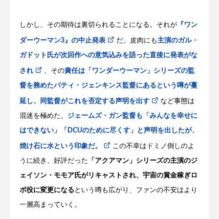
しかし、その期待は裏切られることになる。それが
『ワン
ダーウーマン3』の中止発表
だ。皮肉にも
主演のガル・
ガドット氏が次回作への意気込みを語った直後に発表がな
され
、その
責任は「ワンダーウーマン」シリーズの監
督を務めたパティ・ジェンキンス監督にあるという噂が蔓
延し、同監督がこれを否定する声明を出す
など事態は
混迷を極めた。
ジェームズ・ガン監督も「みんなを幸せに
はできない」「DCUのために尽くす」と声明を出したが、
焼け石に水という印象だ。
この不幸はドミノ倒しのよ
うに続き、好評だった
「アクアマン」シリーズの主演のジ
ェイソン・モモア氏がリキャストされ、宇宙の賞金稼ぎロ
ボ役に変更になる
という噂も広がり、ファンの不安はより
一層高まっていく。