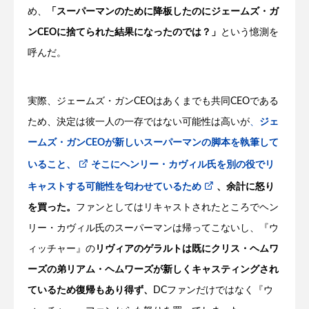
め、
「スーパーマンのために降板したのにジェームズ・ガ
ンCEOに捨てられた結果になったのでは？」
という憶測を
呼んだ。
実際、ジェームズ・ガンCEOはあくまでも共同CEOである
ため、決定は彼一人の一存ではない可能性は高いが
、
ジェ
ームズ・ガンCEOが新しいスーパーマンの脚本を執筆して
いること、
そこにヘンリー・カヴィル氏を別の役でリ
キャストする可能性を匂わせているため
、余計に怒り
を買った。
ファンとしてはリキャストされたところでヘン
リー・カヴィル氏のスーパーマンは帰ってこないし、『ウ
ィッチャー』の
リヴィアのゲラルトは既にクリス・ヘムワ
ーズの弟リアム・ヘムワーズが新しくキャスティングされ
ているため復帰もあり得ず、
DCファンだけではなく『ウ