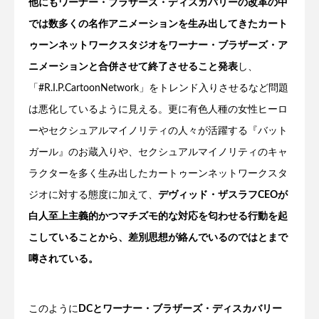
他にもワーナー・ブラザーズ・ディスカバリーの改革の中
では数多くの名作アニメーションを生み出してきた
カート
ゥーンネットワークスタジオ
をワーナー・ブラザーズ・ア
ニメーションと合併させて終了させること発表
し、
「#R.I.P.CartoonNetwork」をトレンド入りさせるなど問題
は悪化しているように見える。更に有色人種の女性ヒーロ
ーやセクシュアルマイノリティの人々が活躍する『バット
ガール』のお蔵入りや、セクシュアルマイノリティのキャ
ラクターを多く生み出した
カートゥーンネットワークスタ
ジオ
に対する態度に加えて、
デヴィッド・ザスラフCEOが
白人至上主義的かつマチズモ的な対応を匂わせる行動を起
こしていることから、差別思想が絡んでいるのではとまで
噂されている。
このように
DCとワーナー・ブラザーズ・ディスカバリー