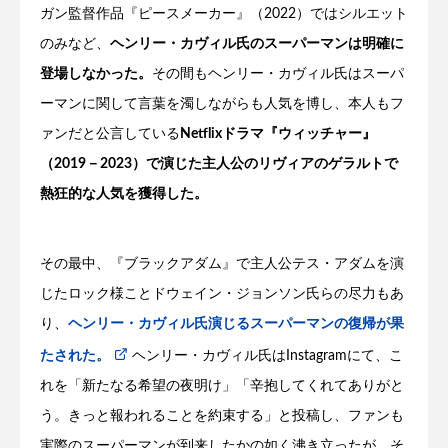
ガン監督作品『ピースメーカー』（2022）ではシルエット
のみなど、
ヘンリー・カヴィル氏のスーパーマンは明確に
登場しなかった。
その間もヘンリー・カヴィル氏はスーパ
ーマンに関して言葉を濁しながらも人気を博し、本人もフ
ァンだと公言している
Netflixドラマ『ウィッチャー』
（2019－2023）で演じた主人公のリヴィアのゲラルトで
熱狂的な人気を獲得した。
その最中、『ブラックアダム』で主人公テス・アダムを演
じたロック様ことドウェイン・ジョンソン氏らの尽力もあ
り、
ヘンリー・カヴィル氏演じるスーパーマンの復帰が果
たされた。
ヘンリー・カヴィル氏はInstagramにて、こ
れを「新たなる希望の夜明け」「辛抱してくれてありがと
う。きっと報われることを約束する」と投稿し、ファンも
実際のスーパーマンが到来したかの如く沸き立ったが、そ