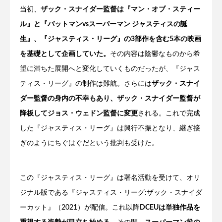
当初、
ザック・スナイダー監督は『マン・オブ・スティー
ル』と『バットマンvsスーパーマン ジャスティスの誕
生』、『ジャスティス・リーグ』の3部作を含む5本の映画
を基礎として企画していた。
その内容は陰鬱なものから希
望に満ちた展開へと変化していくものだったが、『ジャス
ティス・リーグ』の制作は難航。さらには
ザック・スナイ
ダー監督の身内の不幸もあり、ザック・スナイダー監督が
降板してジョス・ウェドン監督に変更
される。これで完成
した『ジャスティス・リーグ』は興行不振となり、継ぎ接
ぎのようにちぐはぐだという批判も受けた。
この『ジャスティス・リーグ』は署名活動を受けて、オリ
ジナル版である『ジャスティス・リーグ:ザック・スナイダ
ーカット』（2021）が配信。これ以降
DCEUは単独作品を