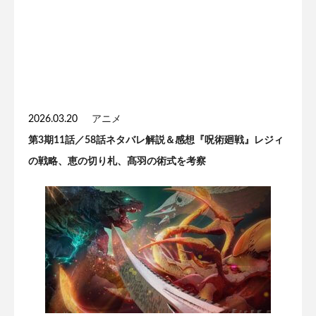
2026.03.20
アニメ
第3期11話／58話ネタバレ解説＆感想『呪術廻戦』レジィ
の戦略、恵の切り札、髙羽の術式を考察