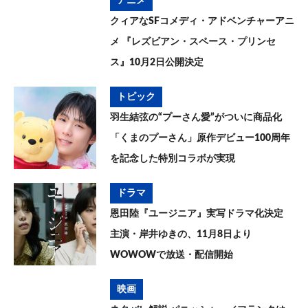
アニメ
クィアなSFコメディ・アドベンチャーアニ
メ 『レズビアン・スペース・プリンセ
ス』10月2日公開決定
トピック
羽生結弦の“プーさん愛”がついに商品化
「くまのプーさん」原作デビュー100周年
を記念した特別コラボが実現
ドラマ
恩田陸『ユージニア』実写ドラマ化決定
主演・岸井ゆきの、11月8日より
WOWOWで放送・配信開始
映画