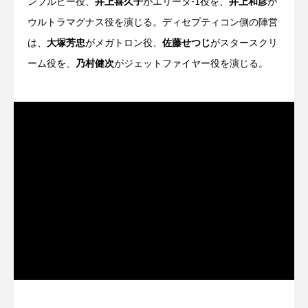
ンブルビー役、
井上喜久子
がエリータ-1役を、
井上和彦
が
ウルトラマグナス役を演じる。ディセプティコン側の陣営
は、
大塚芳忠
がメガトロン役、
佐藤せつじ
がスタースクリ
ーム役を、
乃村健次
がジェットファイヤー役を演じる。