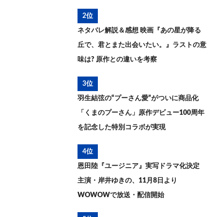
2位
ネタバレ解説＆感想 映画『あの星が降る
丘で、君とまた出会いたい。』ラストの意
味は? 原作との違いを考察
3位
羽生結弦の“プーさん愛”がついに商品化
「くまのプーさん」原作デビュー100周年
を記念した特別コラボが実現
4位
恩田陸『ユージニア』実写ドラマ化決定
主演・岸井ゆきの、11月8日より
WOWOWで放送・配信開始