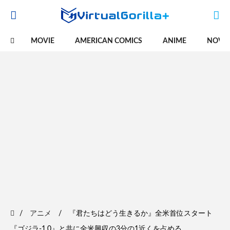
MOVIE
AMERICAN COMICS
ANIME
NOVE
アニメ
『君たちはどう生きるか』全米首位スタート
『ゴジラ-1.0』と共に全米興収の3分の1近くを占める