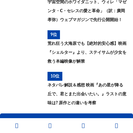
宇宙空間のホワイダニット、ウィレ「マゼ
ンタ・C・セレスの愛と革命」（訳：廣岡
孝弥）ウェブマガジンで先行公開開始！
9位
荒れ狂う大海原でも【絶対的安心感】映画
『シェルター』より、ステイサムが少女を
救う本編映像が解禁
10位
ネタバレ解説＆感想 映画『あの星が降る
丘で、君とまた出会いたい。』ラストの意
味は? 原作との違いを考察
最近の記事