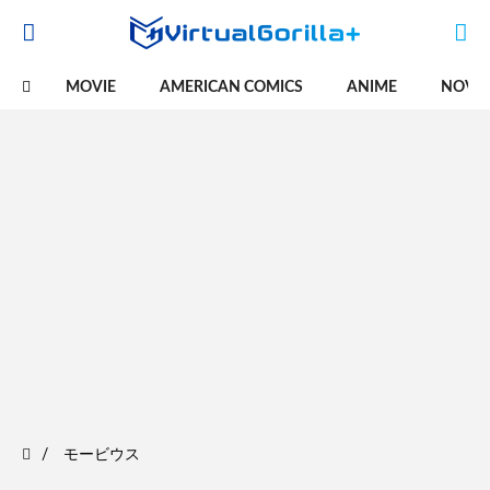
MOVIE
AMERICAN COMICS
ANIME
NOVE
モービウス