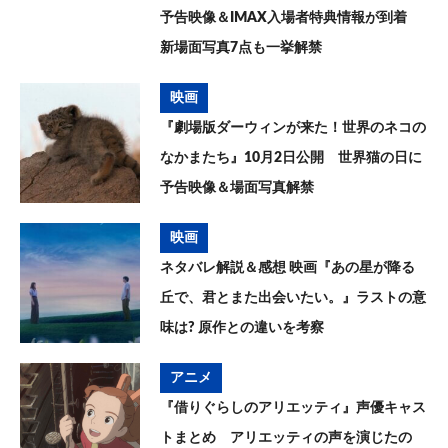
予告映像＆IMAX入場者特典情報が到着
新場面写真7点も一挙解禁
映画
『劇場版ダーウィンが来た！世界のネコの
なかまたち』10月2日公開 世界猫の日に
予告映像＆場面写真解禁
映画
ネタバレ解説＆感想 映画『あの星が降る
丘で、君とまた出会いたい。』ラストの意
味は? 原作との違いを考察
アニメ
『借りぐらしのアリエッティ』声優キャス
トまとめ アリエッティの声を演じたの