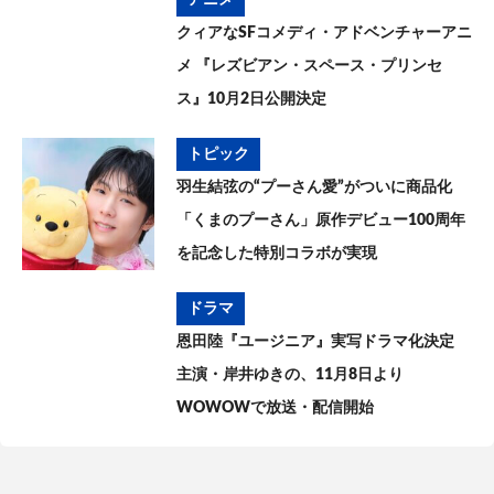
アニメ
クィアなSFコメディ・アドベンチャーアニ
メ 『レズビアン・スペース・プリンセ
ス』10月2日公開決定
トピック
羽生結弦の“プーさん愛”がついに商品化
「くまのプーさん」原作デビュー100周年
を記念した特別コラボが実現
ドラマ
恩田陸『ユージニア』実写ドラマ化決定
主演・岸井ゆきの、11月8日より
WOWOWで放送・配信開始