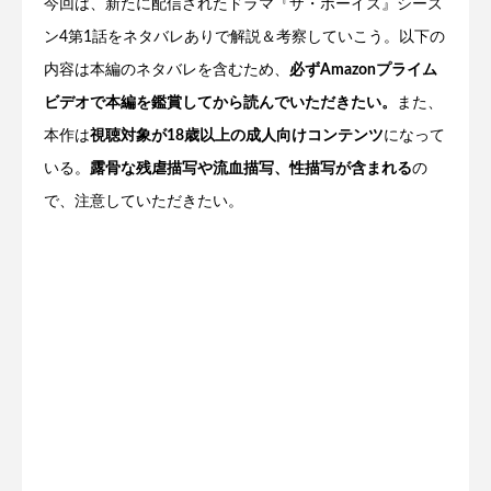
今回は、新たに配信されたドラマ『ザ・ボーイズ』シーズ
ン4第1話をネタバレありで解説＆考察していこう。以下の
内容は本編のネタバレを含むため、
必ずAmazonプライム
ビデオで本編を鑑賞してから読んでいただきたい。
また、
本作は
視聴対象が18歳以上の成人向けコンテンツ
になって
いる。
露骨な残虐描写や流血描写、性描写が含まれる
の
で、注意していただきたい。