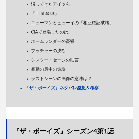
帰ってきたアイツら
「I’ll miss us」
ニューマンとヒューイの「相互確証破壊」
CIAで登場したのは…
ホームランダーの憂鬱
ブッチャーの決断
シスター・セージの助言
暴動の最中の策謀
ラストシーンの画像の意味は？
『ザ・ボーイズ』ネタバレ感想＆考察
『ザ・ボーイズ』シーズン4第1話