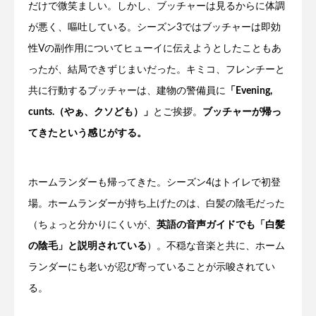
だけで微笑ましい。しかし、ブッチャーは見るからに体調
が悪く、嘔吐している。シーズン3ではブッチャーは即効
性Vの副作用についてヒューイに伝えようとしたこともあ
ったが、結局できずじまいだった。キミコ、フレンチーと
共に行動するブッチャーは、建物の警備員に
「Evening,
cunts.（やぁ、クソども）」
とご挨拶。
ブッチャーが帰っ
てきたという感じがする。
ホームランダーも帰ってきた。シーズン4はトイレで初登
場。ホームランダーが持ち上げたのは、白髪の陰毛だった
（ちょっと分かりにくいが、
英語の音声ガイドでも「白髪
の陰毛」と説明されている
）。不穏な音楽と共に、ホーム
ランダーにも老いが忍び寄っていることが示唆されてい
る。