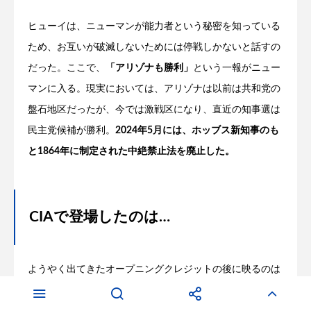
ヒューイは、ニューマンが能力者という秘密を知っている
ため、お互いが破滅しないためには停戦しかないと話すの
だった。ここで、
「アリゾナも勝利」
という一報がニュー
マンに入る。現実においては、アリゾナは以前は共和党の
盤石地区だったが、今では激戦区になり、直近の知事選は
民主党候補が勝利。
2024年5月には、ホッブス新知事のも
と1864年に制定された中絶禁止法を廃止した。
CIAで登場したのは…
ようやく出てきたオープニングクレジットの後に映るのは
「スーザン・レイナー」を追悼する楯。
スーザン・レイナ
ーは
ブッチャーの元同僚のCIA副長官で、シーズン2で頭を