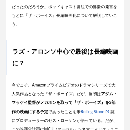
だったのだろうか。ポッドキャスト番組での俳優の発言を
もとに『ザ・ボーイズ』長編映画化について解説していこ
う。
ラズ・アロンソ中心で最後は長編映画
に？
今でこそ、Amazonプライムビデオのドラマシリーズで大
人気作品となった『ザ・ボーイズ』だが、当初は
アダム・
マッケイ監督がメガホンを取って『ザ・ボーイズ』を3部
作の映画にする予定
であったことを米
Rolling Stone
誌
にプロデューサーのセス・ローゲンが語っている。だが、
この映画化計画はMCU（マーベル・シネマティック・ユニ