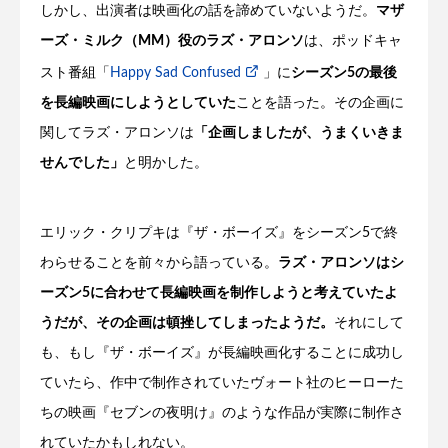
しかし、出演者は映画化の話を諦めていないようだ。
マザ
ーズ・ミルク（MM）役のラズ・アロンソ
は、ポッドキャ
スト番組「
Happy Sad Confused
」に
シーズン5の最後
を長編映画にしようとしていた
ことを語った。その企画に
関してラズ・アロンソは
「企画しましたが、うまくいきま
せんでした」
と明かした。
エリック・クリプキは『ザ・ボーイズ』をシーズン5で終
わらせることを前々から語っている。
ラズ・アロンソはシ
ーズン5に合わせて長編映画を制作しようと考えていたよ
うだが、その企画は頓挫してしまったようだ。
それにして
も、もし『ザ・ボーイズ』が長編映画化することに成功し
ていたら、作中で制作されていたヴォート社のヒーローた
ちの映画『セブンの夜明け』のような作品が実際に制作さ
れていたかもしれない。