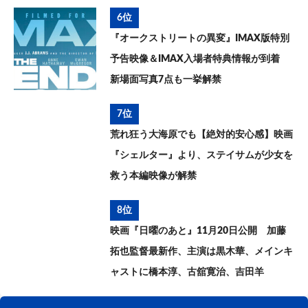
6位
『オークストリートの異変』IMAX版特別
予告映像＆IMAX入場者特典情報が到着
新場面写真7点も一挙解禁
7位
荒れ狂う大海原でも【絶対的安心感】映画
『シェルター』より、ステイサムが少女を
救う本編映像が解禁
8位
映画『日曜のあと』11月20日公開 加藤
拓也監督最新作、主演は黒木華、メインキ
ャストに橋本淳、古舘寛治、吉田羊