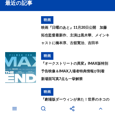
最近の記事
映画
映画『日曜のあと』11月20日公開 加藤
拓也監督最新作、主演は黒木華、メインキ
ャストに橋本淳、古舘寛治、吉田羊
映画
『オークストリートの異変』IMAX版特別
予告映像＆IMAX入場者特典情報が到着
新場面写真7点も一挙解禁
映画
『劇場版ダーウィンが来た！世界のネコの
なかまたち』10月2日公開 世界猫の日に
予告映像＆場面写真解禁