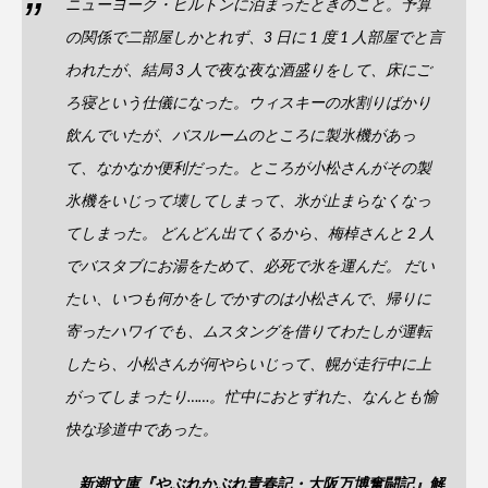
ニューヨーク・ヒルトンに泊まったときのこと。予算
の関係で二部屋しかとれず、3 日に 1 度 1 人部屋でと言
われたが、結局 3 人で夜な夜な酒盛りをして、床にご
ろ寝という仕儀になった。ウィスキーの水割りばかり
飲んでいたが、バスルームのところに製氷機があっ
て、なかなか便利だった。ところが小松さんがその製
氷機をいじって壊してしまって、氷が止まらなくなっ
てしまった。 どんどん出てくるから、梅棹さんと 2 人
でバスタブにお湯をためて、必死で氷を運んだ。 だい
たい、いつも何かをしでかすのは小松さんで、帰りに
寄ったハワイでも、ムスタングを借りてわたしが運転
したら、小松さんが何やらいじって、幌が走行中に上
がってしまったり……。忙中におとずれた、なんとも愉
快な珍道中であった。
新潮文庫『やぶれかぶれ青春記・大阪万博奮闘記』
解