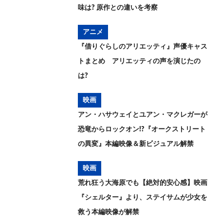
味は? 原作との違いを考察
アニメ
『借りぐらしのアリエッティ』声優キャス
トまとめ アリエッティの声を演じたの
は?
映画
アン・ハサウェイとユアン・マクレガーが
恐竜からロックオン!?『オークストリート
の異変』本編映像＆新ビジュアル解禁
映画
荒れ狂う大海原でも【絶対的安心感】映画
『シェルター』より、ステイサムが少女を
救う本編映像が解禁