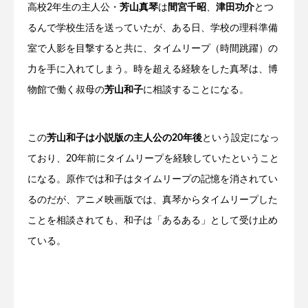
高校2年生の主人公・
芳山真琴
は
間宮千昭
、
津田功介
とつ
るんで学校生活を送っていたが、ある日、学校の理科準備
室で人影を目撃すると共に、タイムリープ（時間跳躍）の
力を手に入れてしまう。時を超える経験をした真琴は、博
物館で働く叔母の
芳山和子
に相談することになる。
この
芳山和子は小説版の主人公の20年後
という設定になっ
ており、20年前にタイムリープを経験していたということ
になる。原作では和子はタイムリープの記憶を消されてい
るのだが、アニメ映画版では、真琴からタイムリープした
ことを相談されても、和子は「あるある」として受け止め
ている。