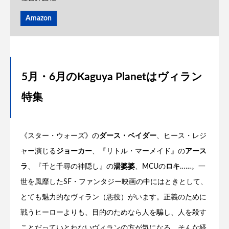
Amazon
5月・6月のKaguya Planetはヴィラン
特集
《スター・ウォーズ》の
ダース・ベイダー
、ヒース・レジ
ャー演じる
ジョーカー
、『リトル・マーメイド』の
アース
ラ
、『千と千尋の神隠し』の
湯婆婆
、MCUの
ロキ
……。一
世を風靡したSF・ファンタジー映画の中にはときとして、
とても魅力的なヴィラン（悪役）がいます。正義のために
戦うヒーローよりも、目的のためなら人を騙し、人を殺す
ことだっていとわないヴィランの方が気になる。そんな経