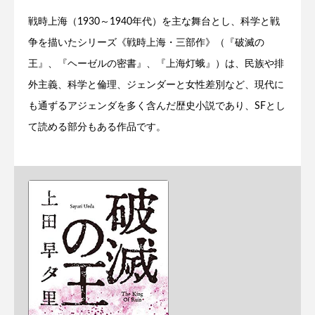
戦時上海（1930～1940年代）を主な舞台とし、科学と戦
争を描いたシリーズ《戦時上海・三部作》（『破滅の
王』、『ヘーゼルの密書』、『上海灯蛾』）は、民族や排
外主義、科学と倫理、ジェンダーと女性差別など、現代に
も通ずるアジェンダを多く含んだ歴史小説であり、SFとし
て読める部分もある作品です。