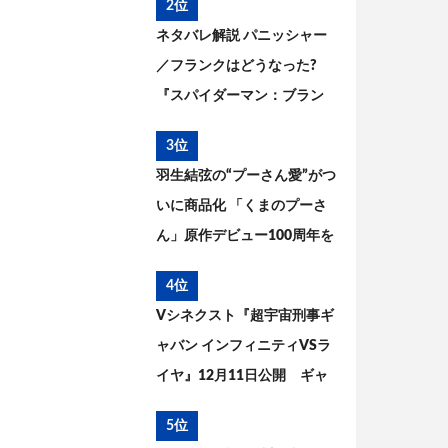
2位
ネタバレ解説 パニッシャー
／フランクはどうなった?
『スパイダーマン：ブラン
ド・ニュー・デイ』とこれ
3位
までを考察
羽生結弦の“プーさん愛”がつ
いに商品化 「くまのプーさ
ん」原作デビュー100周年を
記念した特別コラボが実現
4位
Vシネクスト『超宇宙刑事ギ
ャバン インフィニティVSラ
イヤ』12月11日公開 ギャ
バン・エタニティの姿が解
5位
禁