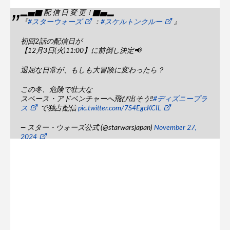
▂▅▇ 配 信 日 変 更！▇▅▂
『
#スターウォーズ
：
#スケルトンクルー
』
初回2話の配信日が
【12月3日(火)11:00】に前倒し決定📢
退屈な日常が、もしも大冒険に変わったら？
この冬、危険で壮大な
スペース・アドベンチャーへ飛び出そう‼
#ディズニープラ
ス
で独占配信
pic.twitter.com/7S4EgcKCIL
— スター・ウォーズ公式 (@starwarsjapan)
November 27,
2024