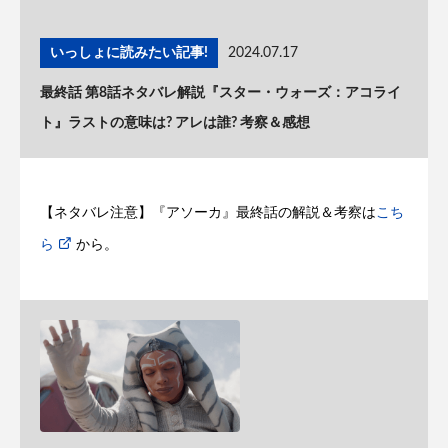
いっしょに読みたい記事!
2024.07.17
最終話 第8話ネタバレ解説『スター・ウォーズ：アコライ
ト』ラストの意味は? アレは誰? 考察＆感想
【ネタバレ注意】『アソーカ』最終話の解説＆考察は
こち
ら
から。