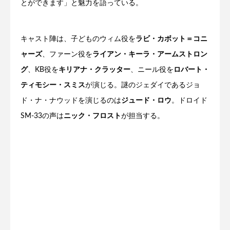
とができます」と魅力を語っている。
キャスト陣は、子どものウィム役を
ラビ・カボット＝コニ
ャーズ
、ファーン役を
ライアン・キーラ・アームストロン
グ
、KB役を
キリアナ・クラッター
、ニール役を
ロバート・
ティモシー・スミス
が演じる。謎のジェダイであるジョ
ド・ナ・ナウッドを演じるのは
ジュード・ロウ
。ドロイド
SM-33の声は
ニック・フロスト
が担当する。