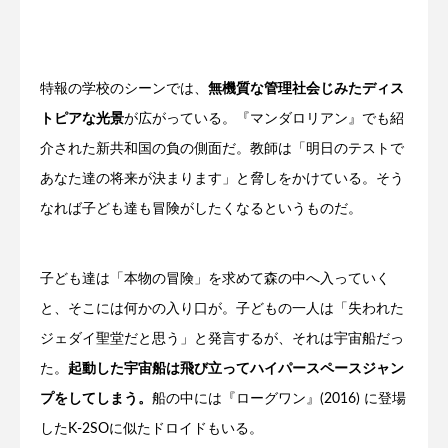
特報の学校のシーンでは、
無機質な管理社会じみたディス
トピアな光景
が広がっている。『マンダロリアン』でも紹
介された新共和国の負の側面だ。教師は「明日のテストで
あなた達の将来が決まります」と脅しをかけている。そう
なれば子ども達も冒険がしたくなるというものだ。
子ども達は「本物の冒険」を求めて森の中へ入っていく
と、そこには何かの入り口が。子どもの一人は「失われた
ジェダイ聖堂だと思う」と発言するが、それは宇宙船だっ
た。
起動した宇宙船は飛び立ってハイパースペースジャン
プをしてしまう。
船の中には『ローグワン』(2016) に登場
したK-2SOに似たドロイドもいる。