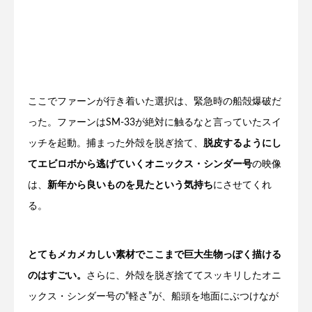
ここでファーンが行き着いた選択は、緊急時の船殻爆破だ
った。ファーンはSM-33が絶対に触るなと言っていたスイ
ッチを起動。捕まった外殻を脱ぎ捨て、
脱皮するようにし
てエビロボから逃げていくオニックス・シンダー号
の映像
は、
新年から良いものを見たという気持ち
にさせてくれ
る。
とてもメカメカしい素材でここまで巨大生物っぽく描ける
のはすごい。
さらに、外殻を脱ぎ捨ててスッキリしたオニ
ックス・シンダー号の“軽さ”が、船頭を地面にぶつけなが