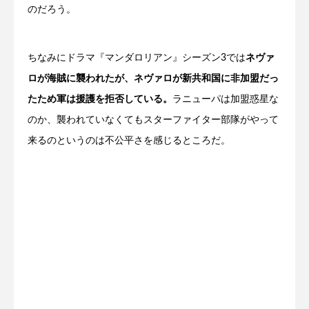
のだろう。
ちなみにドラマ『マンダロリアン』シーズン3では
ネヴァ
ロが海賊に襲われたが、ネヴァロが新共和国に非加盟だっ
たため軍は援護を拒否している。
ラニューパは加盟惑星な
のか、襲われていなくてもスターファイター部隊がやって
来るのというのは不公平さを感じるところだ。