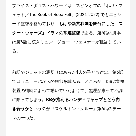
ブライス・ダラス・ハワードは、スピンオフの『ボバ・フ
ェット／The Book of Boba Fett』(2021-2022) でもエピソ
ード監督を務めており、
もはや新共和国を舞台にした「ス
ター・ウォーズ」ドラマの常連監督
である。第6話の脚本
は第5話に続きミュン・ジョー・ウェスナーが担当してい
る。
前話でジョッドの裏切りにあった4人の子ども達は、第6話
ではラニューパからの脱出を試みる。ところが、KBは増強
装置の補助によって動いていたようで、無理が祟って不調
に陥ってしまう。
KBが抱えるハンディキャップとどう向
き合うか
というのが『スケルトン・クルー』第6話のテー
マの一つだ。