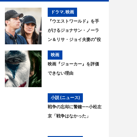
ドラマ
,
映画
『ウエストワールド』を手
がけるジョナサン・ノーラ
ン＆リサ・ジョイ夫妻の“役
割分担” 兄クリストファー・
映画
ノーランの評価は…
映画『ジョーカー』を評価
できない理由
小説 (ニュース)
戦争の忘却に警鐘——小松左
京「戦争はなかった」