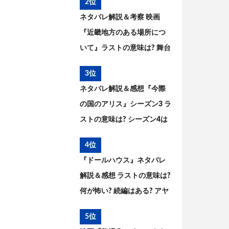
2位
ネタバレ解説＆考察 映画
『近畿地方のある場所につ
いて』ラストの意味は? 舞台
の場所、怪異の正体とは
3位
ネタバレ解説＆感想『今際
の国のアリス』シーズン3 ラ
ストの意味は? シーズン4は
ある? その後と続編を考察
4位
『ドールハウス』ネタバレ
解説＆感想 ラストの意味は?
何が怖い? 続編はある? アヤ
の過去と今後を考察
5位