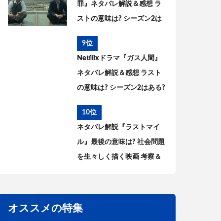
罪』ネタバレ解説＆感想 ラ
ストの意味は? シーズン2は
ある? 原作との違いを考察
9位
Netflixドラマ『ガス人間』
ネタバレ解説＆感想 ラスト
の意味は? シーズン2はある?
原作との違いと共通点を考
10位
察
ネタバレ解説『ラストマイ
ル』最後の意味は? 社会問題
を生々しく描く映画 考察＆
感想
オススメの特集