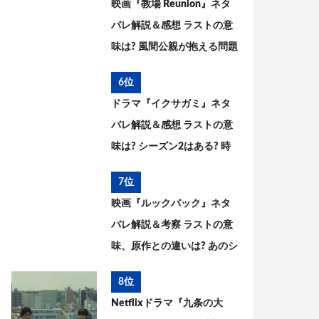
映画『教場 Reunion』ネタ
バレ解説＆感想 ラストの意
味は? 風間公親が抱える問題
とブッポウソウの意味を考
6位
察
ドラマ『イクサガミ』ネタ
バレ解説＆感想 ラストの意
味は? シーズン2はある? 時
代背景、史実との違いを考
7位
察
映画『ルックバック』ネタ
バレ解説＆考察 ラストの意
味、原作との違いは? あのシ
ーンはどうなった?
8位
Netflixドラマ『九条の大