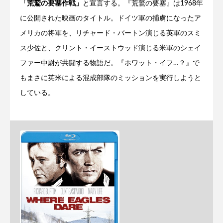
「荒鷲の要塞作戦」
と宣言する。『荒鷲の要塞』は1968年
に公開された映画のタイトル。ドイツ軍の捕虜になったア
メリカの将軍を、リチャード・バートン演じる英軍のスミ
ス少佐と、クリント・イーストウッド演じる米軍のシェイ
ファー中尉が共闘する物語だ。『ホワット・イフ…？』で
もまさに英米による混成部隊のミッションを実行しようと
している。