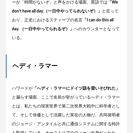
ーが「時間がないぞ」と声をかける場面、英語では
「We
don’t have all day.（一日中やってられないぞ）」
と言って
おり、正史におけるスティーブの名言
「I can do this all
day. （一日中やってられるぞ）」
へのカウンターとなって
いる。
ヘディ・ラマー
ハワードが
「へディ・ラマーにドイツ語を習いそびれた」
と漏らす場面、ここで名前が挙がっているへディ・ラマー
とは、私たちの現実世界で第二次世界大戦中に科学者とし
て、そして俳優として活躍した実在の人物だ。共同発明者
のジョージ・アンタイルと共に通信システムに関する特許
も取得している。オーストリアのウィーン出身だったた