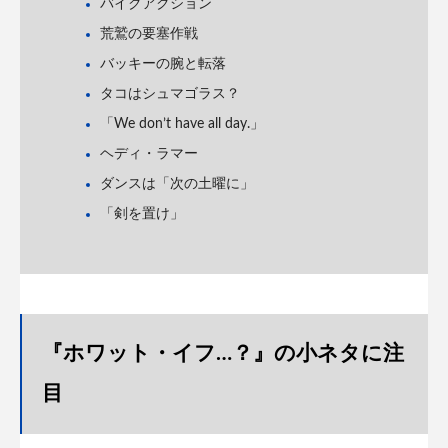
バイクアクション
荒鷲の要塞作戦
バッキーの腕と転落
タコはシュマゴラス？
「We don’t have all day.」
ヘディ・ラマー
ダンスは「次の土曜に」
「剣を置け」
『ホワット・イフ…？』の小ネタに注
目