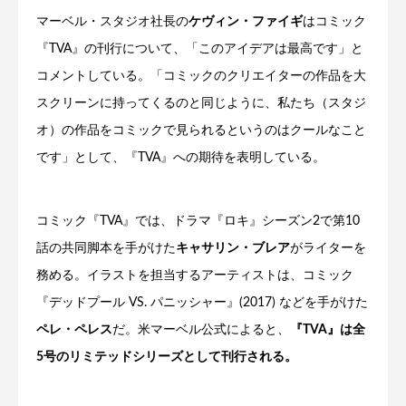
マーベル・スタジオ社長の
ケヴィン・ファイギ
はコミック
『TVA』の刊行について、「このアイデアは最高です」と
コメントしている。「コミックのクリエイターの作品を大
スクリーンに持ってくるのと同じように、私たち（スタジ
オ）の作品をコミックで見られるというのはクールなこと
です」として、『TVA』への期待を表明している。
コミック『TVA』では、ドラマ『ロキ』シーズン2で第10
話の共同脚本を手がけた
キャサリン・ブレア
がライターを
務める。イラストを担当するアーティストは、コミック
『デッドプール VS. パニッシャー』(2017) などを手がけた
ペレ・ペレス
だ。米マーベル公式によると、
『TVA』は全
5号のリミテッドシリーズとして刊行される。