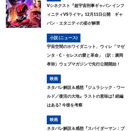
Vシネクスト『超宇宙刑事ギャバン インフ
ィニティVSライヤ』12月11日公開 ギャ
バン・エタニティの姿が解禁
小説 (ニュース)
宇宙空間のホワイダニット、ウィレ「マゼ
ンタ・C・セレスの愛と革命」（訳：廣岡
孝弥）ウェブマガジンで先行公開開始！
映画
ネタバレ解説＆感想『ジュラシック・ワー
ルド／復活の大地』ラストの意味は? 続編
はある? 今後を考察
映画
ネタバレ解説＆感想『スパイダーマン：ブ