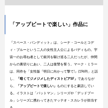
「アップビートで楽しい」作品に
『スペース・バンディット』は、シーナ・コールとコデ
ィ・ブルーという二人の女性主人公によるバディもの。宇
宙一のお尋ね者として銀河を駆け巡る二人だったが、仲間
からの裏切りにあい、二人は復讐を誓う。マーク・ミラー
は、同作を「女性版『明日に向かって撃て!』(1969)」と話
し、
「暗くてジメジメしたディストピアSF」
でありなが
ら、
「アップビートで楽しい」
ものにすると豪語してい
る。イラストは「バットマン」シリーズや「デッドプー
ル」シリーズに携わってきたマッテオ・スカレラが担当す
る。