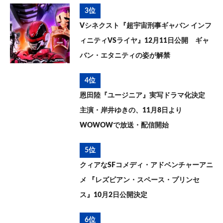
3位
Vシネクスト『超宇宙刑事ギャバン インフ
ィニティVSライヤ』12月11日公開 ギャ
バン・エタニティの姿が解禁
4位
恩田陸『ユージニア』実写ドラマ化決定
主演・岸井ゆきの、11月8日より
WOWOWで放送・配信開始
5位
クィアなSFコメディ・アドベンチャーアニ
メ 『レズビアン・スペース・プリンセ
ス』10月2日公開決定
6位