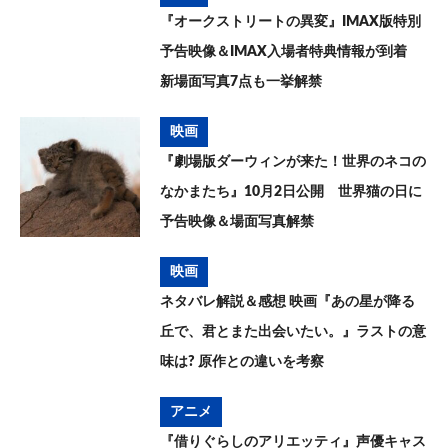
『オークストリートの異変』IMAX版特別
予告映像＆IMAX入場者特典情報が到着
新場面写真7点も一挙解禁
映画
『劇場版ダーウィンが来た！世界のネコの
なかまたち』10月2日公開 世界猫の日に
予告映像＆場面写真解禁
映画
ネタバレ解説＆感想 映画『あの星が降る
丘で、君とまた出会いたい。』ラストの意
味は? 原作との違いを考察
アニメ
『借りぐらしのアリエッティ』声優キャス