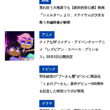
映画
荒れ狂う大海原でも【絶対的安心感】映画
『シェルター』より、ステイサムが少女を
救う本編映像が解禁
アニメ
クィアなSFコメディ・アドベンチャーアニ
メ 『レズビアン・スペース・プリンセ
ス』10月2日公開決定
トピック
羽生結弦の“プーさん愛”がついに商品化
「くまのプーさん」原作デビュー100周年
を記念した特別コラボが実現
ドラマ