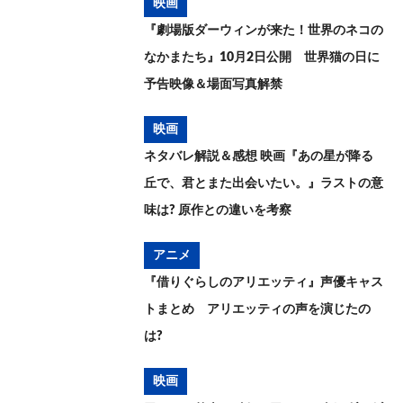
映画
『劇場版ダーウィンが来た！世界のネコの
なかまたち』10月2日公開 世界猫の日に
予告映像＆場面写真解禁
映画
ネタバレ解説＆感想 映画『あの星が降る
丘で、君とまた出会いたい。』ラストの意
味は? 原作との違いを考察
アニメ
『借りぐらしのアリエッティ』声優キャス
トまとめ アリエッティの声を演じたの
は?
映画